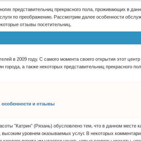
ногих представительниц прекрасного пола, проживающих в данн
 услуги по преображению. Рассмотрим далее особенности обслу
некоторые отзывы посетительниц.
елей в 2009 году. С самого момента своего открытия этот центр
 города, а также некоторых представительниц прекрасного пол
, особенности и отзывы
соты "Катрин" (Рязань) обусловлено тем, что в данном месте к
, высоким уровнем оказываемых услуг. В некоторых комментари
я каждого визита им удается узнать новые секреты красоты, что