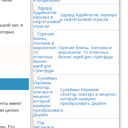
Эдуард Худайнатов: карьера
в нефтегазовой отрасли
ьшой зал, в
которых
Горячие блины, пончики и
мороженое: 10 отличных
бизнес-идей для стритфуда
Сулейман Керимов:
сенатор, олигарх и меценат,
который намерен
преобразовать Дербен
енты имеют
ию целого
ны. Его