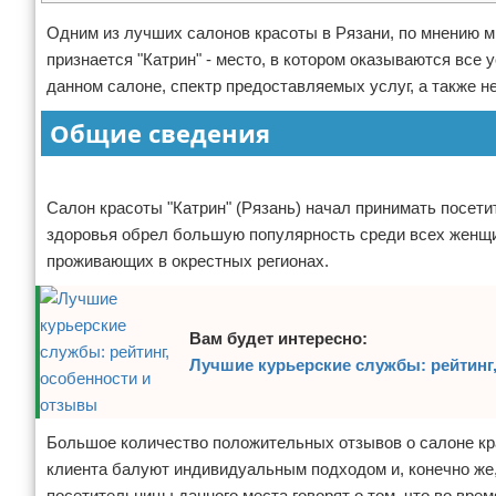
Отказ от ответственности
Начало бизнеса
Одним из лучших салонов красоты в Рязани, по мнению м
признается "Катрин" - место, в котором оказываются все
Обзоры услуг
данном салоне, спектр предоставляемых услуг, а также 
Общие сведения
Самосовершенствование
Реклама
Деловое общение
Салон красоты "Катрин" (Рязань) начал принимать посетит
Менеджмент
здоровья обрел большую популярность среди всех женщин
проживающих в окрестных регионах.
Вам будет интересно:
Лучшие курьерские службы: рейтинг
Большое количество положительных отзывов о салоне кра
клиента балуют индивидуальным подходом и, конечно же
посетительницы данного места говорят о том, что во врем