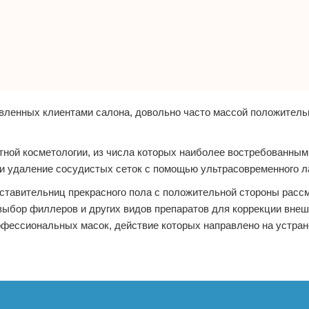
авленных клиентами салона, довольно часто массой положител
тной косметологии, из числа которых наиболее востребованным
и удаление сосудистых сеток с помощью ультрасовременного л
дставительниц прекрасного пола с положительной стороны расс
выбор филлеров и других видов препаратов для коррекции внеш
рофессиональных масок, действие которых направлено на устра