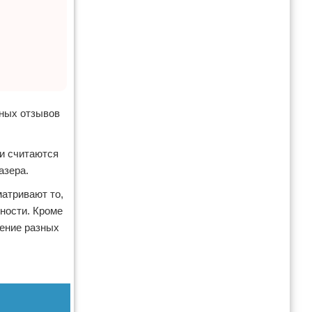
ьных отзывов
и считаются
азера.
матривают то,
ности. Кроме
нение разных