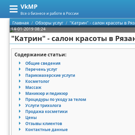
VkMP
Меню
X
Все о бизнесе и работе в России
Главная
Главная
Обзоры услуг
"Катрин" - салон красоты в Ря
14-01-2019 08:24
Категории
"Катрин" - салон красоты в Ряза
Поиск
Сельское хозяйство
Содержание статьи:
О проекте
Разное
Общие сведения
Перечень услуг
Контакты
Идеи бизнеса
Парикмахерские услуги
Косметолог
Массаж
Сотрудничество
Для руководителя
Маникюр и педикюр
Процедуры по уходу за телом
Размещение рекламы
Промышленность
Услуги трихолога
Продажа косметики
Для правообладателей
Международный бизнес
Цены
Отзывы клиентов
Условия предоставления информации
Продажи
Контактные данные