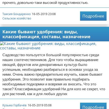
прочего, довольно-таки высокой продуктивностью.
Отказ от ответственности
Начало бизнеса
Таисия Бондаренко
16-05-2019 23:08
Подробнее
Обзоры услуг
Сельское хозяйство
Самосовершенствование
Какие бывают удобрения: виды,
классификация, составы, назначение
Деловое общение
Менеджмент
Садоводство пользуется большой популярностью среди
наших соотечественников. Для того чтобы выращивание
овощей, фруктов или декоративных культур было
успешным, необходимо разбираться в основах ухода за
ними. Очень важно предварительно изучить, какие бывают
удобрения. Это позволит вам правильно подбирать
необходимые подкормки и вовремя их вносить. Что это
такое? Классификация удобрений Ни для кого не секрет, что
для растений, как и для любых других
Кузьма Горбачёв
16-05-2019 05:08
Подробнее