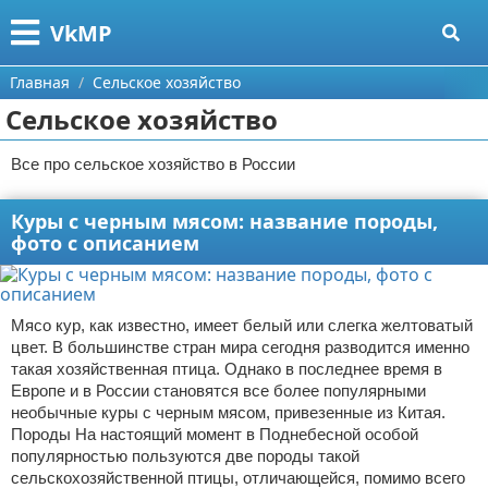
Меню
X
VkMP
Главная
Главная
Сельское хозяйство
Сельское хозяйство
Категории
Все про сельское хозяйство в России
Поиск
Сельское хозяйство
Куры с черным мясом: название породы,
О проекте
Разное
фото с описанием
Контакты
Идеи бизнеса
Сотрудничество
Для руководителя
Мясо кур, как известно, имеет белый или слегка желтоватый
цвет. В большинстве стран мира сегодня разводится именно
Размещение рекламы
Промышленность
такая хозяйственная птица. Однако в последнее время в
Европе и в России становятся все более популярными
необычные куры с черным мясом, привезенные из Китая.
Для правообладателей
Международный бизнес
Породы На настоящий момент в Поднебесной особой
популярностью пользуются две породы такой
Условия предоставления информации
Продажи
сельскохозяйственной птицы, отличающейся, помимо всего