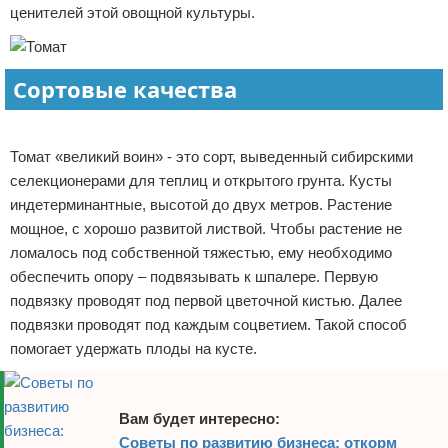
ценителей этой овощной культуры.
Отказ от ответственности
Начало бизнеса
Обзоры услуг
Сортовые качества
Самосовершенствование
Реклама
Томат «великий воин» - это сорт, выведенный сибирскими
Деловое общение
селекционерами для теплиц и открытого грунта. Кусты
индетерминантные, высотой до двух метров. Растение
Менеджмент
мощное, с хорошо развитой листвой. Чтобы растение не
ломалось под собственной тяжестью, ему необходимо
обеспечить опору – подвязывать к шпалере. Первую
подвязку проводят под первой цветочной кистью. Далее
подвязки проводят под каждым соцветием. Такой способ
помогает удержать плоды на кусте.
Вам будет интересно:
Советы по развитию бизнеса: откорм