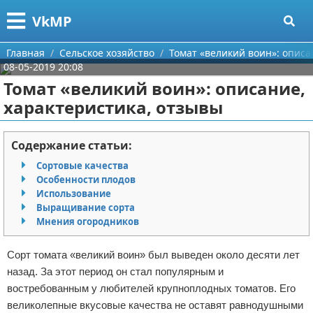
Меню
X
VkMP
Главная
Главная
Сельское хозяйство
Томат «великий воин»: описа
08-05-2019 20:08
Категории
Томат «великий воин»: описание,
характеристика, отзывы
Поиск
Сельское хозяйство
О проекте
Разное
Содержание статьи:
Сортовые качества
Контакты
Идеи бизнеса
Особенности плодов
Использование
Сотрудничество
Для руководителя
Выращивание сорта
Мнения огородников
Размещение рекламы
Промышленность
Сорт томата «великий воин» был выведен около десяти лет
Для правообладателей
Международный бизнес
назад. За этот период он стал популярным и
востребованным у любителей крупноплодных томатов. Его
Условия предоставления информации
Продажи
великолепные вкусовые качества не оставят равнодушными