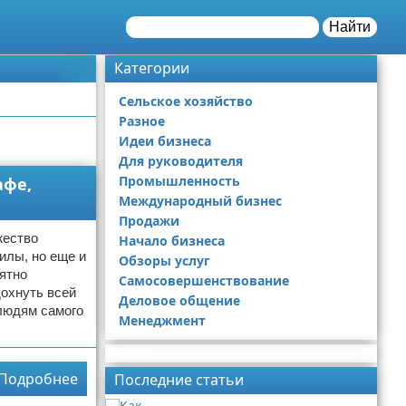
Найти
Категории
Сельское хозяйство
Разное
Идеи бизнеса
Для руководителя
Промышленность
афе,
Международный бизнес
Продажи
жество
Начало бизнеса
илы, но еще и
Обзоры услуг
иятно
Самосовершенствование
дохнуть всей
Деловое общение
 людям самого
Менеджмент
Реклама
Подробнее
Последние статьи