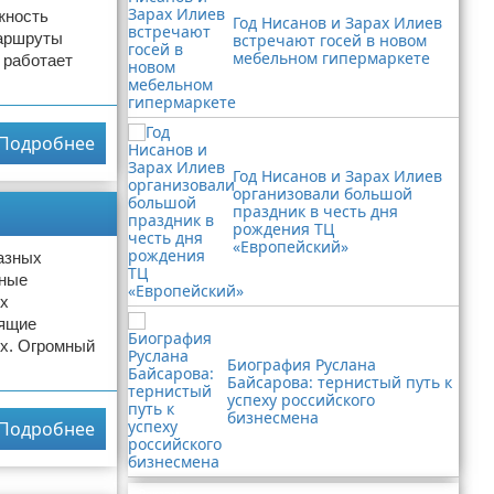
жность
Год Нисанов и Зарах Илиев
маршруты
встречают госей в новом
мебельном гипермаркете
 работает
Подробнее
Год Нисанов и Зарах Илиев
организовали большой
праздник в честь дня
рождения ТЦ
«Европейский»
разных
нные
их
оящие
их. Огромный
Биография Руслана
Байсарова: тернистый путь к
успеху российского
бизнесмена
Подробнее