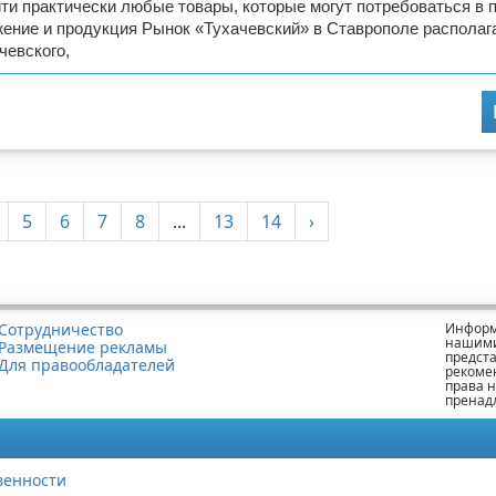
ти практически любые товары, которые могут потребоваться в 
ение и продукция Рынок «Тухачевский» в Ставрополе располаг
чевского,
5
6
7
8
...
13
14
›
Сотрудничество
Информ
нашими
Размещение рекламы
предст
Для правообладателей
рекоме
права 
пренад
венности