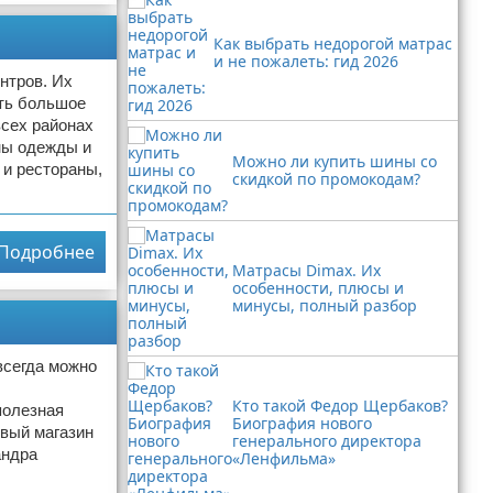
Как выбрать недорогой матрас
и не пожалеть: гид 2026
нтров. Их
сть большое
всех районах
ны одежды и
Можно ли купить шины со
 и рестораны,
скидкой по промокодам?
Подробнее
Матрасы Dimax. Их
особенности, плюсы и
минусы, полный разбор
всегда можно
Кто такой Федор Щербаков?
полезная
Биография нового
рвый магазин
генерального директора
андра
«Ленфильма»