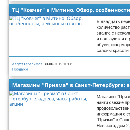
Отказ от ответственности
Начало бизнеса
ТЦ "Ковчег" в Митино. Обзор, особенност
Обзоры услуг
В двадцать перв
количество раст
здание с нескол
Самосовершенствование
и пользуются о
обуви, гипермар
Деловое общение
салоны красоты,
Менеджмент
Август Герасимов
30-06-2019 10:06
Продажи
Магазины "Призма" в Санкт-Петербурге: а
Магазины "Приз
найти свежие пр
продовольственн
информация о с
"Призма" в Санк
Невского, дом 2,