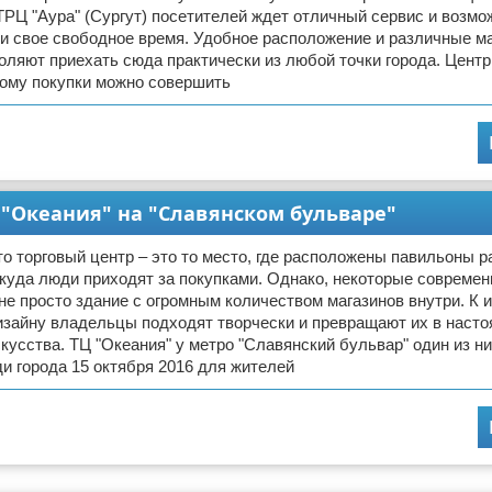
ТРЦ "Аура" (Сургут) посетителей ждет отличный сервис и возмо
ти свое свободное время. Удобное расположение и различные 
оляют приехать сюда практически из любой точки города. Центр
тому покупки можно совершить
 "Океания" на "Славянском бульваре"
о торговый центр – это то место, где расположены павильоны 
 куда люди приходят за покупками. Однако, некоторые совреме
 не просто здание с огромным количеством магазинов внутри. К 
изайну владельцы подходят творчески и превращают их в наст
кусства. ТЦ "Океания" у метро "Славянский бульвар" один из н
и города 15 октября 2016 для жителей