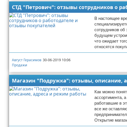
СТД "Петрович": отзывы сотрудников о р
В настоящее вре
специализируетс
сотрудников об 
будущем устроит
что ожидает тог
относятся поку
Август Герасимов
30-06-2019 10:06
Продажи
Магазин "Подружка": отзывы, описание, 
Как можно понят
ассортимента, а
работавшие в эт
все же оставляю
предприниматели
Открытие магаз