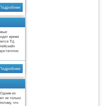
Подробнее
овые
водят время
яется ТЦ
опейский»
 достаточно
Подробнее
 Одним из
ют не только
потому, что