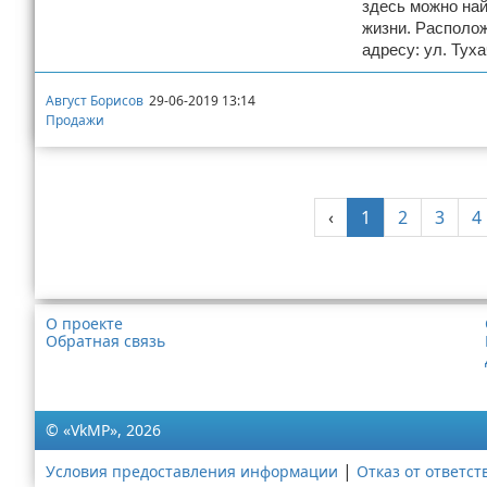
здесь можно най
жизни. Располож
адресу: ул. Туха
Август Борисов
29-06-2019 13:14
Продажи
‹
1
2
3
4
Реклама
О проекте
Обратная связь
© «VkMP», 2026
|
Условия предоставления информации
Отказ от ответст