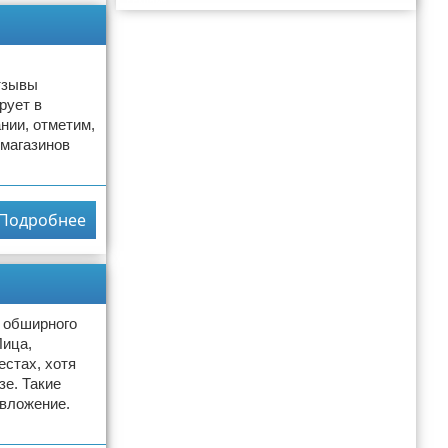
Реклама
тзывы
рует в
нии, отметим,
 магазинов
Подробнее
о обширного
Лица,
естах, хотя
зе. Такие
 вложение.