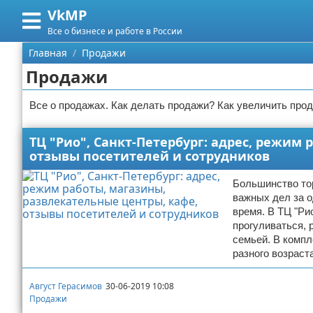
VkMP
Меню
X
Все о бизнесе и работе в России
Главная
Главная
Продажи
Продажи
Категории
Все о продажах. Как делать продажи? Как увеличить про
Поиск
Сельское хозяйство
ТЦ "Рио", Санкт-Петербург: адрес, режим
О проекте
Разное
отзывы посетителей и сотрудников
Контакты
Идеи бизнеса
Большинство то
важных дел за о
Сотрудничество
Для руководителя
время. В ТЦ "Ри
прогуливаться, 
Размещение рекламы
Промышленность
семьей. В компл
разного возраст
Для правообладателей
Международный бизнес
Август Герасимов
30-06-2019 10:08
Условия предоставления информации
Продажи
Продажи