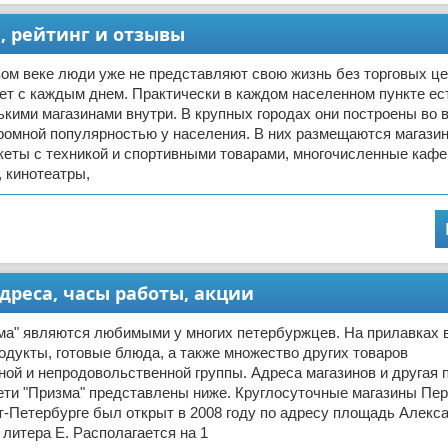
и, рейтинг и отзывы
ом веке люди уже не представляют свою жизнь без торговых це
ет с каждым днем. Практически в каждом населенном пункте е
ькими магазинами внутри. В крупных городах они построены во 
громной популярностью у населения. В них размещаются магази
кеты с техникой и спортивными товарами, многочисленные кафе
 кинотеатры,
дреса, часы работы, акции
ма" являются любимыми у многих петербуржцев. На прилавках 
одукты, готовые блюда, а также множество других товаров
ой и непродовольственной группы. Адреса магазинов и другая 
ети "Призма" представлены ниже. Круглосуточные магазины Пе
т-Петербурге был открыт в 2008 году по адресу площадь Алекс
 литера Е. Располагается на 1