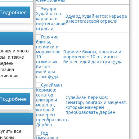
Подробнее
Эдуард Худайнатов: карьера
в нефтегазовой отрасли
онику и много
Горячие блины, пончики и
мороженое: 10 отличных
зы, а также
бизнес-идей для стритфуда
иведены
газина
уживания
Сулейман Керимов:
Подробнее
сенатор, олигарх и меценат,
который намерен
преобразовать Дербен
купить все
 и зоны