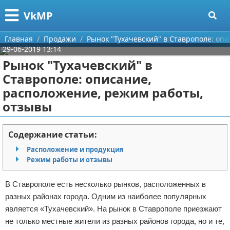
Меню
X
VkMP
Главная
Главная
Продажи
Рынок "Тухачевский" в Ставрополе: оп
29-06-2019 13:14
Категории
Рынок "Тухачевский" в
Ставрополе: описание,
Поиск
Сельское хозяйство
расположение, режим работы,
отзывы
О проекте
Разное
Контакты
Идеи бизнеса
Содержание статьи:
Расположение и продукция
Сотрудничество
Для руководителя
Режим работы и отзывы
Размещение рекламы
Промышленность
В Ставрополе есть несколько рынков, расположенных в
Для правообладателей
Международный бизнес
разных районах города. Одним из наиболее популярных
является «Тухачевский». На рынок в Ставрополе приезжают
Условия предоставления информации
Продажи
не только местные жители из разных районов города, но и те,