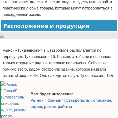
кто проживает далеко. А все потому, что здесь можно найти
Отказ от ответственности
Начало бизнеса
практически любые товары, которые могут потребоваться в
повседневной жизни.
Обзоры услуг
Расположение и продукция
Самосовершенствование
Деловое общение
Реклама
Рынок «Тухачевский» в Ставрополе располагается по
Менеджмент
адресу: ул. Тухачевского, 16. Раньше это были в основном
только открытые ряды и торговые павильоны. Сейчас же,
помимо этого, рядом отстроили здание, которое назвали
рынок «Городской». Оно находится на ул. Тухачевского, 16Б.
Вам будет интересно:
Рынок "Южный" (Ставрополь): описание,
адрес, режим работы