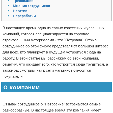
Требования
Мнения сотрудников
Отказ от ответственности
Начало бизнеса
Негатив
Переработки
Обзоры услуг
В настоящее время одна из самых известных и успешных
Самосовершенствование
компаний, которая специализируется на торговле
строительными материалами - это "Петрович". Отзывы
Деловое общение
сотрудников об этой фирме представляют большой интерес
Менеджмент
для всех, кто планирует в будущем устроиться сюда на
работу. В этой статье мы расскажем об этой компании,
отметим, что ожидает того, кто устроится сюда трудиться, а
также рассмотрим, как к сети магазинов относятся
покупатели.
О компании
Реклама
Отзывы сотрудников о "Петровиче" встречаются самые
разнообразные. В настоящее время эта компания имеет