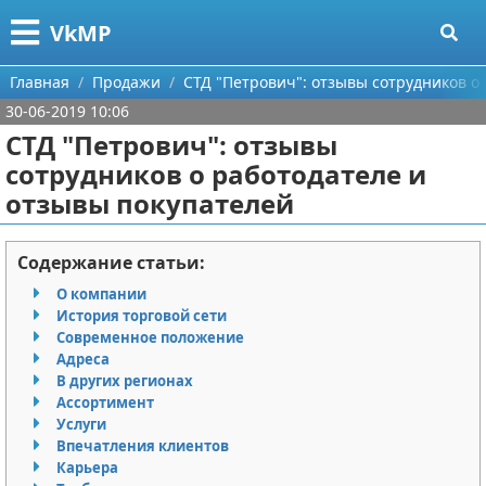
Меню
X
VkMP
Главная
Главная
Продажи
СТД "Петрович": отзывы сотрудников о
30-06-2019 10:06
Категории
СТД "Петрович": отзывы
сотрудников о работодателе и
Поиск
Сельское хозяйство
отзывы покупателей
О проекте
Разное
Содержание статьи:
Контакты
Идеи бизнеса
О компании
История торговой сети
Сотрудничество
Для руководителя
Современное положение
Адреса
Размещение рекламы
Промышленность
В других регионах
Ассортимент
Для правообладателей
Международный бизнес
Услуги
Впечатления клиентов
Условия предоставления информации
Продажи
Карьера