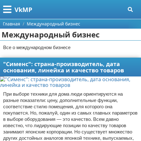
Меню
X
VkMP
Главная
Главная
Международный бизнес
Международный бизнес
Категории
Все о международном бизнесе
Поиск
Сельское хозяйство
"Сименс": страна-производитель, дата
О проекте
Разное
основания, линейка и качество товаров
Контакты
Идеи бизнеса
Сотрудничество
Для руководителя
При выборе техники для дома люди ориентируются на
разные показатели: цену, дополнительные функции,
Размещение рекламы
Промышленность
соответствие стилю помещения, для которого она
покупается. Но, пожалуй, один из самых главных параметров
в выборе оборудования — это качество. Всем давно
Для правообладателей
Международный бизнес
известно, что лидирующие позиции по качеству товаров
занимают японские корпорации. Но существует множество
Условия предоставления информации
Продажи
других достойных аналогов японкой технике, выпускаемых,