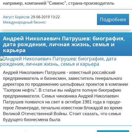
например, компанией "Сименс", страна-производитель
Отказ от ответственности
Начало бизнеса
Август Борисов
29-06-2019 13:22
Подробнее
Обзоры услуг
Международный бизнес
Самосовершенствование
Андрей Николаевич Патрушев: биография,
дата рождения, личная жизнь, семья и
Деловое общение
карьера
Менеджмент
Андрей Николаевич Патрушев - известный российский
предприниматель и бизнесмен, заместитель генерального
директора по продвижению шельфовых проектов в компании
"Газпром нефть". В статье вы найдете полную биографию
предпринимателя. Семья чиновника Андрей Николаевич
Патрушев появился на свет в октябре 1981 года в городе-
герое Ленинграде, печально известном блокадой во время
Великой Отечественной Войны. Стоит сказать, что семья
будущего бизнесмена была