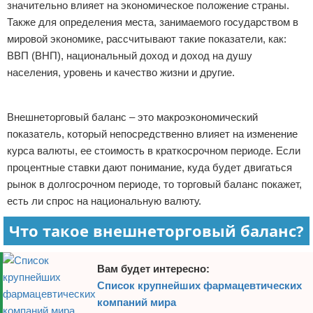
значительно влияет на экономическое положение страны.
Отказ от ответственности
Начало бизнеса
Также для определения места, занимаемого государством в
мировой экономике, рассчитывают такие показатели, как:
Обзоры услуг
ВВП (ВНП), национальный доход и доход на душу
населения, уровень и качество жизни и другие.
Самосовершенствование
Реклама
Деловое общение
Внешнеторговый баланс – это макроэкономический
показатель, который непосредственно влияет на изменение
Менеджмент
курса валюты, ее стоимость в краткосрочном периоде. Если
процентные ставки дают понимание, куда будет двигаться
рынок в долгосрочном периоде, то торговый баланс покажет,
есть ли спрос на национальную валюту.
Что такое внешнеторговый баланс?
Вам будет интересно:
Список крупнейших фармацевтических
компаний мира