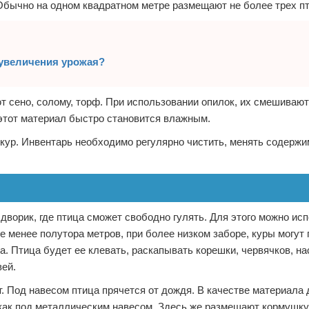
Обычно на одном квадратном метре размещают не более трех пт
 увеличения урожая?
т сено, солому, торф. При использовании опилок, их смешивают
 этот материал быстро становится влажным.
 кур. Инвентарь необходимо регулярно чистить, менять содержи
дворик, где птица сможет свободно гулять. Для этого можно ис
е менее полутора метров, при более низком заборе, куры могут
а. Птица будет ее клевать, раскапывать корешки, червячков, н
вей.
 Под навесом птица прячется от дождя. В качестве материала 
 как под металлическим навесом. Здесь же размещают кормушку