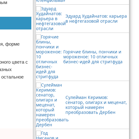
рным
Эдуард Худайнатов: карьера
в нефтегазовой отрасли
ня, форме
Горячие блины, пончики и
мороженое: 10 отличных
бизнес-идей для стритфуда
рного цвета с
разных
е остальное
Сулейман Керимов:
сенатор, олигарх и меценат,
который намерен
преобразовать Дербен