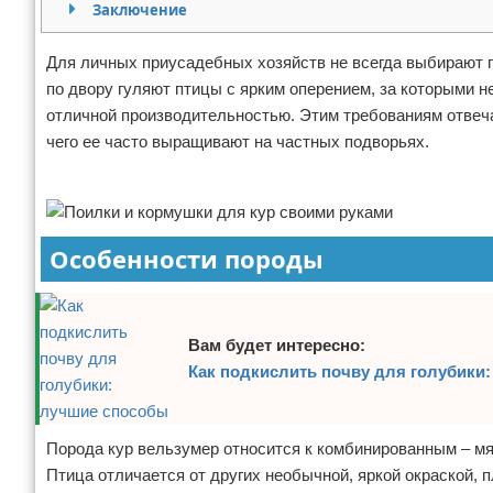
Заключение
Отказ от ответственности
Начало бизнеса
Для личных приусадебных хозяйств не всегда выбирают п
Обзоры услуг
по двору гуляют птицы с ярким оперением, за которыми н
отличной производительностью. Этим требованиям отвеча
Самосовершенствование
чего ее часто выращивают на частных подворьях.
Деловое общение
Реклама
Менеджмент
Особенности породы
Вам будет интересно:
Как подкислить почву для голубики
Порода кур вельзумер относится к комбинированным – мяс
Птица отличается от других необычной, яркой окраской, 