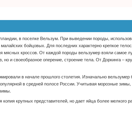
лландии, в поселке Вельзум. При выведении породы, использо
, малайских бойцовых. Для последних характерно крепкое тело
я мясных кроссов. От каждой породы вельзумер взяли самое лу
 но и своеобразное оперение, строение тела. От Доркинга – кр
рмировали в начале прошлого столетия. Изначально вельзумер
популярной в средней полосе России. Учитывая морозные зимы,
зимы.
я копия крупных представителей, но дает яйца более мелкого р