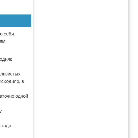
о себя
иям
лодняк
слизистых
исходило, в
таточно одной
у
стадо