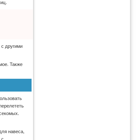
иц.
 с другими
мое. Также
пользовать
 перелететь
асекомых.
для навеса,
 с