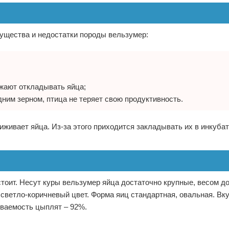
щества и недостатки породы вельзумер:
жают откладывать яйца;
дним зерном, птица не теряет свою продуктивность.
иживает яйца. Из-за этого приходится закладывать их в инкуба
стоит. Несут куры вельзумер яйца достаточно крупные, весом до
в светло-коричневый цвет. Форма яиц стандартная, овальная. Вк
иваемость цыплят – 92%.