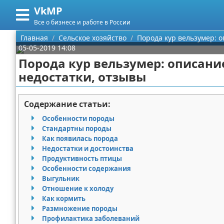
VkMP
Меню
X
Все о бизнесе и работе в России
Главная
Главная
Сельское хозяйство
Порода кур вельзумер: 
05-05-2019 14:08
Категории
Порода кур вельзумер: описани
недостатки, отзывы
Поиск
Сельское хозяйство
О проекте
Разное
Содержание статьи:
Особенности породы
Контакты
Идеи бизнеса
Стандартны породы
Как появилась порода
Сотрудничество
Для руководителя
Недостатки и достоинства
Продуктивность птицы
Размещение рекламы
Промышленность
Особенности содержания
Выгульник
Отношение к холоду
Для правообладателей
Международный бизнес
Как кормить
Размножение породы
Условия предоставления информации
Продажи
Профилактика заболеваний