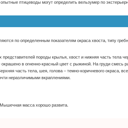
но опытные птицеводы могут определить вельзумер по экстерье
ляются по определенным показателям окраса хвоста, типу греб
х представителей породы крылья, хвост и нижняя часть тела че
 окрашено в огненно-красный цвет с рыжиной. На груди смесь 
ерхняя часть тела, шея, голова – темно-коричневого окраса, вс
очти неразличимыми вкраплениями.
 Мышечная масса хорошо развита.