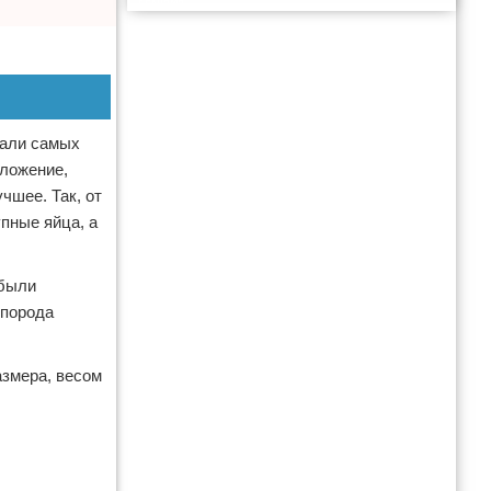
Реклама
вали самых
сложение,
чшее. Так, от
упные яйца, а
 были
 порода
азмера, весом