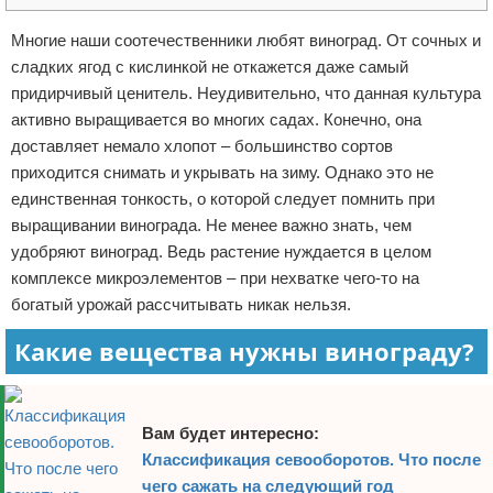
Отказ от ответственности
Начало бизнеса
Многие наши соотечественники любят виноград. От сочных и
сладких ягод с кислинкой не откажется даже самый
Обзоры услуг
придирчивый ценитель. Неудивительно, что данная культура
активно выращивается во многих садах. Конечно, она
Самосовершенствование
доставляет немало хлопот – большинство сортов
приходится снимать и укрывать на зиму. Однако это не
Деловое общение
единственная тонкость, о которой следует помнить при
выращивании винограда. Не менее важно знать, чем
Менеджмент
удобряют виноград. Ведь растение нуждается в целом
комплексе микроэлементов – при нехватке чего-то на
богатый урожай рассчитывать никак нельзя.
Какие вещества нужны винограду?
Вам будет интересно:
Классификация севооборотов. Что после
чего сажать на следующий год