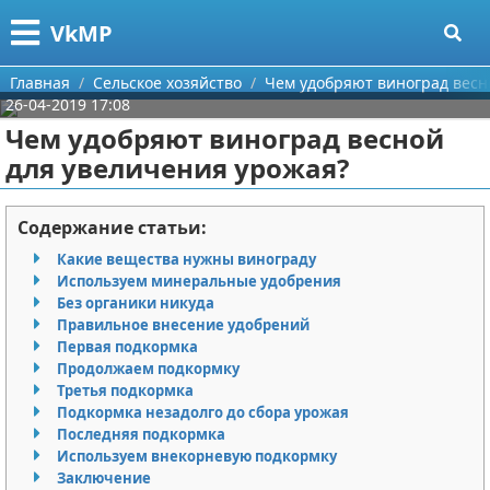
Меню
X
VkMP
Главная
Главная
Сельское хозяйство
Чем удобряют виноград весн
26-04-2019 17:08
Категории
Чем удобряют виноград весной
для увеличения урожая?
Поиск
Сельское хозяйство
О проекте
Разное
Содержание статьи:
Какие вещества нужны винограду
Контакты
Идеи бизнеса
Используем минеральные удобрения
Без органики никуда
Сотрудничество
Для руководителя
Правильное внесение удобрений
Первая подкормка
Размещение рекламы
Промышленность
Продолжаем подкормку
Третья подкормка
Подкормка незадолго до сбора урожая
Для правообладателей
Международный бизнес
Последняя подкормка
Используем внекорневую подкормку
Условия предоставления информации
Продажи
Заключение