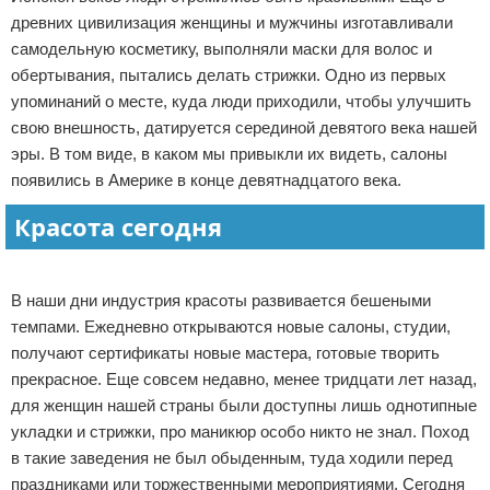
древних цивилизация женщины и мужчины изготавливали
Отказ от ответственности
Начало бизнеса
самодельную косметику, выполняли маски для волос и
обертывания, пытались делать стрижки. Одно из первых
Обзоры услуг
упоминаний о месте, куда люди приходили, чтобы улучшить
Самосовершенствование
свою внешность, датируется серединой девятого века нашей
эры. В том виде, в каком мы привыкли их видеть, салоны
Деловое общение
появились в Америке в конце девятнадцатого века.
Красота сегодня
Менеджмент
Реклама
В наши дни индустрия красоты развивается бешеными
темпами. Ежедневно открываются новые салоны, студии,
получают сертификаты новые мастера, готовые творить
прекрасное. Еще совсем недавно, менее тридцати лет назад,
для женщин нашей страны были доступны лишь однотипные
укладки и стрижки, про маникюр особо никто не знал. Поход
в такие заведения не был обыденным, туда ходили перед
праздниками или торжественными мероприятиями. Сегодня