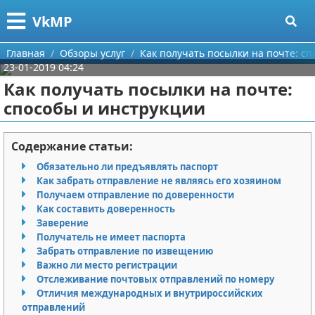
Меню
X
VkMP
Главная
Главная
Обзоры услуг
Как получать посылки на почте: с
23-01-2019 04:24
Категории
Как получать посылки на почте:
способы и инструкции
Поиск
Сельское хозяйство
О проекте
Разное
Содержание статьи:
Обязательно ли предъявлять паспорт
Контакты
Идеи бизнеса
Как забрать отправление не являясь его хозяином
Получаем отправление по доверенности
Сотрудничество
Для руководителя
Как составить доверенность
Заверение
Размещение рекламы
Промышленность
Получатель не имеет паспорта
Забрать отправление по извещению
Важно ли место регистрации
Для правообладателей
Международный бизнес
Отслеживание почтовых отправлений по номеру
Отличия международных и внутрироссийских
Условия предоставления информации
Продажи
отправлений