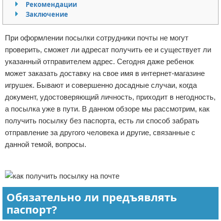
Рекомендации
Отказ от ответственности
Начало бизнеса
Заключение
Обзоры услуг
При оформлении посылки сотрудники почты не могут
проверить, сможет ли адресат получить ее и существует ли
Самосовершенствование
указанный отправителем адрес. Сегодня даже ребенок
может заказать доставку на свое имя в интернет-магазине
Деловое общение
игрушек. Бывают и совершенно досадные случаи, когда
документ, удостоверяющий личность, приходит в негодность,
Менеджмент
а посылка уже в пути. В данном обзоре мы рассмотрим, как
получить посылку без паспорта, есть ли способ забрать
отправление за другого человека и другие, связанные с
данной темой, вопросы.
Реклама
Обязательно ли предъявлять
паспорт?