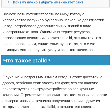
Почему нужно выбрать именно этот сайт
Отказ от ответственности
Начало бизнеса
Возможность путешествовать по миру, которую
Обзоры услуг
человечество получило буквально несколько десятилетий
назад, потребовала дополнительных знаний в виде
Самосовершенствование
иностранных языков. Одним из интернет-ресурсов,
позволяющих освоить их, является Italki, отзывы тех, кто
Деловое общение
воспользовался им, свидетельствуют о том, что с его
помощью можно получить услуги высокого качества.
Менеджмент
Что такое Italki?
Реклама
Обучение иностранным языкам сегодня стоит достаточно
дорого, особенно если учесть тот факт, что его наличие
приветствуется при трудоустройстве во все крупные
компании. Стремление сэкономить толкает многих на поиски
альтернативных источников получения знаний, одним из
которых является портал Italki, в отзывах его клиенты