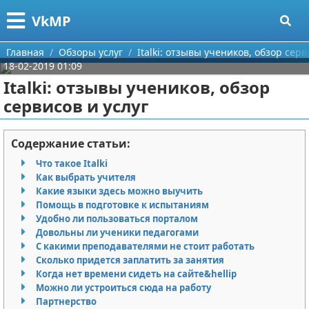
Меню
X
VkMP
Главная
Главная
Обзоры услуг
Italki: отзывы учеников, обзор серв
18-02-2019 01:09
Категории
Italki: отзывы учеников, обзор
сервисов и услуг
Поиск
Сельское хозяйство
О проекте
Разное
Содержание статьи:
Что такое Italki
Контакты
Идеи бизнеса
Как выбрать учителя
Какие языки здесь можно выучить
Сотрудничество
Для руководителя
Помощь в подготовке к испытаниям
Удобно ли пользоваться порталом
Размещение рекламы
Промышленность
Довольны ли ученики педагогами
С какими преподавателями не стоит работать
Сколько придется заплатить за занятия
Для правообладателей
Международный бизнес
Когда нет времени сидеть на сайте&hellip
Можно ли устроиться сюда на работу
Условия предоставления информации
Продажи
Партнерство