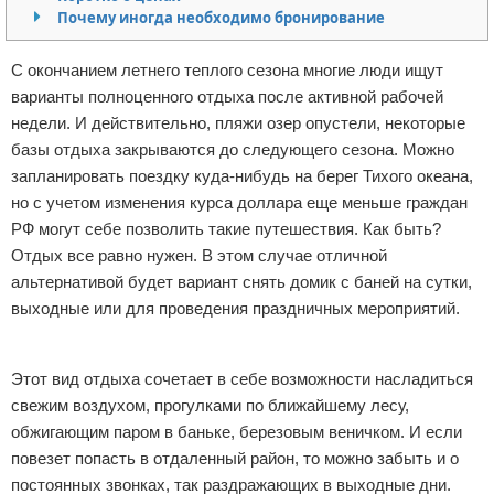
Почему иногда необходимо бронирование
Отказ от ответственности
Начало бизнеса
С окончанием летнего теплого сезона многие люди ищут
Обзоры услуг
варианты полноценного отдыха после активной рабочей
недели. И действительно, пляжи озер опустели, некоторые
Самосовершенствование
базы отдыха закрываются до следующего сезона. Можно
запланировать поездку куда-нибудь на берег Тихого океана,
Деловое общение
но с учетом изменения курса доллара еще меньше граждан
Менеджмент
РФ могут себе позволить такие путешествия. Как быть?
Отдых все равно нужен. В этом случае отличной
альтернативой будет вариант снять домик с баней на сутки,
выходные или для проведения праздничных мероприятий.
Реклама
Этот вид отдыха сочетает в себе возможности насладиться
свежим воздухом, прогулками по ближайшему лесу,
обжигающим паром в баньке, березовым веничком. И если
повезет попасть в отдаленный район, то можно забыть и о
постоянных звонках, так раздражающих в выходные дни.