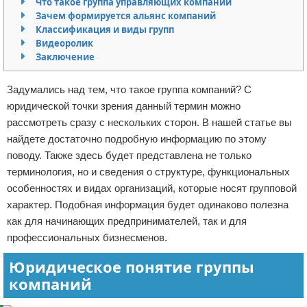
Что такое группа управляющих компаний
Зачем формируется альянс компаний
Отказ от ответственности
Начало бизнеса
Классификация и виды групп
Видеоролик
Обзоры услуг
Заключение
Самосовершенствование
Задумались над тем, что такое группа компаний? С
юридической точки зрения данный термин можно
Деловое общение
рассмотреть сразу с нескольких сторон. В нашей статье вы
найдете достаточно подробную информацию по этому
Менеджмент
поводу. Также здесь будет представлена не только
терминология, но и сведения о структуре, функциональных
особенностях и видах организаций, которые носят групповой
характер. Подобная информация будет одинаково полезна
как для начинающих предпринимателей, так и для
профессиональных бизнесменов.
Юридическое понятие группы
компаний