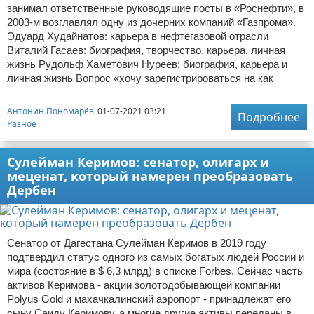
занимал ответственные руководящие посты в «Роснефти», в
2003-м возглавлял одну из дочерних компаний «Газпрома»‎. ‎
Эдуард Худайнатов: карьера в нефтегазовой отрасли
Виталий Гасаев: биография, творчество, карьера, личная
жизнь Рудольф Хаметович Нуреев: биография, карьера и
личная жизнь Вопрос «хочу зарегистрироваться на как
Антонин Пономарёв
01-07-2021 03:21
Подробнее
Разное
Сулейман Керимов: сенатор, олигарх и
меценат, который намерен преобразовать
Дербен
Сенатор от Дагестана Сулейман Керимов в 2019 году
подтвердил статус одного из самых богатых людей России и
мира (состояние в $ 6,3 млрд) в списке Forbes. Сейчас часть
активов Керимова - акции золотодобывающей компании
Polyus Gold и махачкалинский аэропорт - принадлежат его
сыну Саиду Керимову, а многие другие активы переданы в