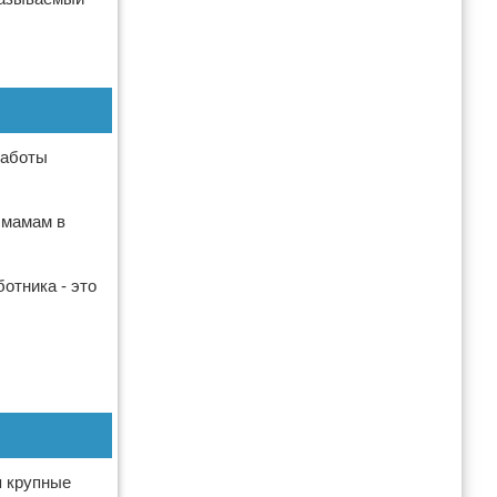
работы
 мамам в
отника - это
я крупные