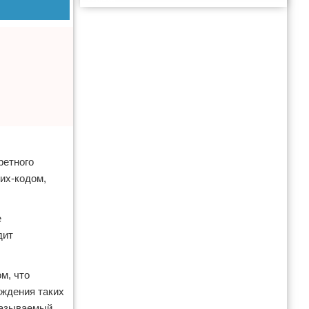
Реклама
ретного
рих-кодом,
е
дит
м, что
рждения таких
 называемый