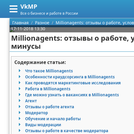
VkMP
Меню
X
Все о бизнесе и работе в России
Главная
Главная
Разное
Millionagents: отзывы о работе, усл
17-11-2018 13:30
Категории
Millionagents: отзывы о работе,
минусы
Поиск
Сельское хозяйство
О проекте
Разное
Содержание статьи:
Что такое Millionagents
Контакты
Идеи бизнеса
Особенности краудсорсинга в Millionagents
Как проводятся маркетинговые исследования
Сотрудничество
Для руководителя
Работа в Millionagents
Где можно узнать о вакансиях в Millionagents
Размещение рекламы
Промышленность
Агент
Отзывы о работе агента
Модератор
Для правообладателей
Международный бизнес
Обучение и начало работы
Виды модерации
Условия предоставления информации
Продажи
Отзывы о работе в качестве модератора