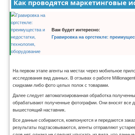
Как проводятся маркетинговые и
Вам будет интересно:
Гравировка на оргстекле: преимущес
Реклама
На первом этапе агенты на местах через мобильное прило
исследования вид данных. В отзывах о работе Millionagen
скидками либо фото целых полок с товарами.
Далее следует автоматизированная обработка полученны
обрабатывают полученные фотографии. Они вносят все да
вышестоящий наставник.
Все данные собираются, компонуются и передаются заказчи
результаты подтасовываются, агенты отправляют устарев
слов нет, однако не следует упускать из вида, что дан