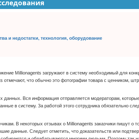
сследования
тва и недостатки, технология, оборудование
жение Millionagents загружают в систему необходимый для конк
ts отмечают, что обычно это фотографии товара с ценником, шт
х данных. Вся информация отправляется модераторам, которы
нные в систему. За работой этого сотрудника обязательно сле
кам. В некоторых отзывах о Millionagents заказчики пишут о то
шие данные. Следует отметить, что доказательств или подтве
ные собираются и обрабатываются многими людьми. Поэтому так