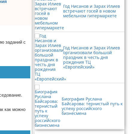
ния
Год Нисанов и Зарах Илиев
встречают госей в новом
мебельном гипермаркете
ию заданий с
Год Нисанов и Зарах Илиев
организовали большой
праздник в честь дня
рождения ТЦ
«Европейский»
седование.
Биография Руслана
Байсарова: тернистый путь к
успеху российского
ак как можно
бизнесмена