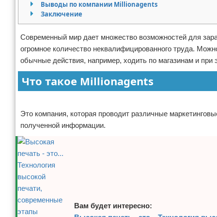
Выводы по компании Millionagents
Отказ от ответственности
Начало бизнеса
Заключение
Обзоры услуг
Современный мир дает множество возможностей для зарабо
огромное количество неквалифицированного труда. Можн
Самосовершенствование
обычные действия, например, ходить по магазинам и при 
Деловое общение
Что такое Millionagents
Реклама
Менеджмент
Это компания, которая проводит различные маркетинговы
полученной информации.
Вам будет интересно: