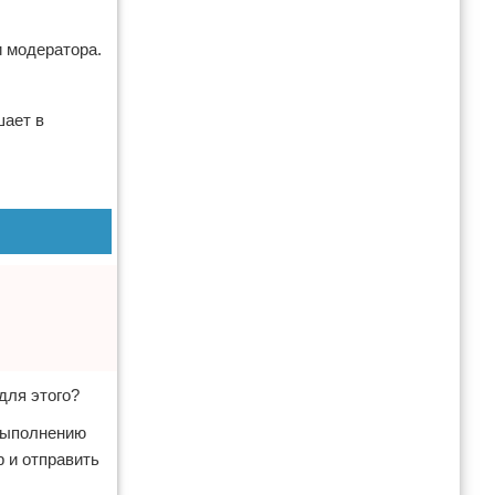
и модератора.
шает в
для этого?
 выполнению
р и отправить