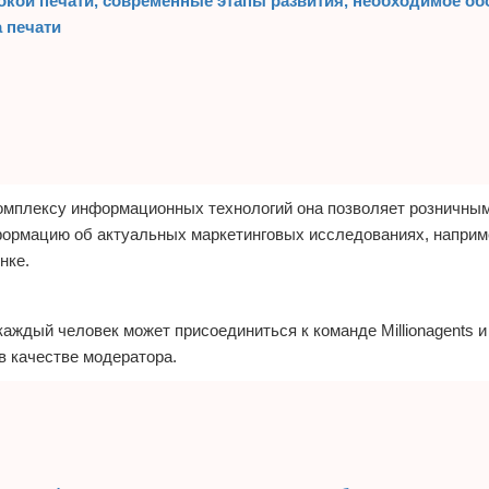
ысокой печати, современные этапы развития, необходимое о
а печати
комплексу информационных технологий она позволяет розничным
формацию об актуальных маркетинговых исследованиях, наприм
нке.
аждый человек может присоединиться к команде Millionagents и
в качестве модератора.