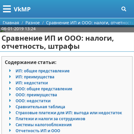
Меню
X
VkMP
Главная
Главная
Разное
Сравнение ИП и ООО: налоги, отчетност
06-01-2019 13:24
Категории
Сравнение ИП и ООО: налоги,
отчетность, штрафы
Поиск
Сельское хозяйство
О проекте
Разное
Содержание статьи:
ИП: общее представление
Контакты
Идеи бизнеса
ИП: преимущества
ИП: недостатки
Сотрудничество
Для руководителя
ООО: общее представление
ООО: преимущества
Размещение рекламы
Промышленность
ООО: недостатки
Сравнительная таблица
Страховые платежи для ИП: выгода или недостаток
Для правообладателей
Международный бизнес
Платежи и налоги за сотрудников
Системы налогообложения
Условия предоставления информации
Продажи
Отчетность ИП и ООО