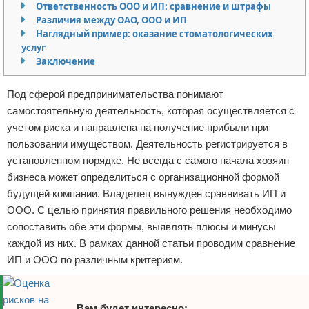
Ответственность ООО и ИП: сравнение и штрафы
Отказ от ответственности
Начало бизнеса
Различия между ОАО, ООО и ИП
Наглядный пример: оказание стоматологических
услуг
Обзоры услуг
Заключение
Самосовершенствование
Под сферой предпринимательства понимают
Деловое общение
самостоятельную деятельность, которая осуществляется с
учетом риска и направлена на получение прибыли при
Менеджмент
пользовании имуществом. Деятельность регистрируется в
установленном порядке. Не всегда с самого начала хозяин
бизнеса может определиться с организационной формой
будущей компании. Владелец вынужден сравнивать ИП и
ООО. С целью принятия правильного решения необходимо
сопоставить обе эти формы, выявлять плюсы и минусы
каждой из них. В рамках данной статьи проводим сравнение
ИП и ООО по различным критериям.
Вам будет интересно: