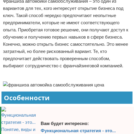
Франшиза автомойки самообслуживания – это один из
Отказ от ответственности
Начало бизнеса
вариантов для тех, кого интересует открытие бизнеса под
ключ. Такой способ нередко предпочитают неопытные
Обзоры услуг
предприниматели, которые не имеют соответствующего
опыта. Приобретая готовое решение, они получают доступ к
Самосовершенствование
обучению и получению первых навыков в сфере бизнеса.
Конечно, можно открыть бизнес самостоятельно. Это менее
Деловое общение
затратный, но более рискованный вариант. Те, кто
предпочитает действовать проверенным способом,
Менеджмент
выбирают сотрудничество с франчайзинговой компанией.
Реклама
Особенности
Вам будет интересно:
Функциональная стратегия - это...