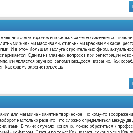
внешний облик городов и поселков заметно изменяется, пополн
литными жилыми массивами, стильными красивыми кафе, рест
ями. И в этом большая заслуга строительных фирм, актуальнос
спаривается. Одним из главных вопросов при регистрации ново
мпании является звучное, запоминающееся название. Как кораб
ет. Как фирму зарегистрируешь
ания для магазина - занятие творческое. Но кому-то воображени
 наоборот настолько развито, что сложно определиться между д
иантами. В таких случаях, конечно, можно обратиться к профе
аний - неймерам. Статьи по теме: Как назвать секонд хенд Как 