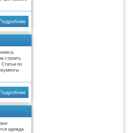
Подробнее
изнеса.
ак строить
 Статьи по
документы
т
Подробнее
орые
тся одежда.