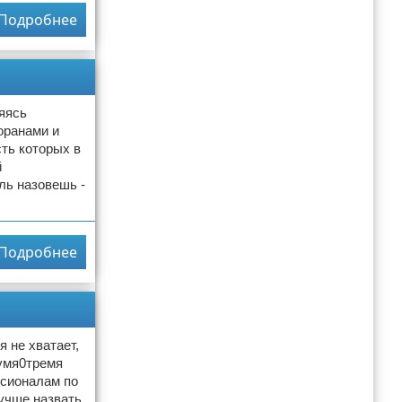
Подробнее
яясь
оранами и
ть которых в
й
ль назовешь -
Подробнее
я не хватает,
вумя0тремя
ссионалам по
лучше назвать