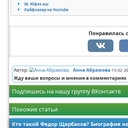
36. Юфах аш
Лайфхакер на Youtube
Понравилась с
Реклама
Автор:
Анна Абрамова
15-02-20
Жду ваши вопросы и мнения в комментариях
Подпишись на нашу группу ВКонтакте
Реклама
Похожие статьи
Кто такой Федор Щербаков? Биография н