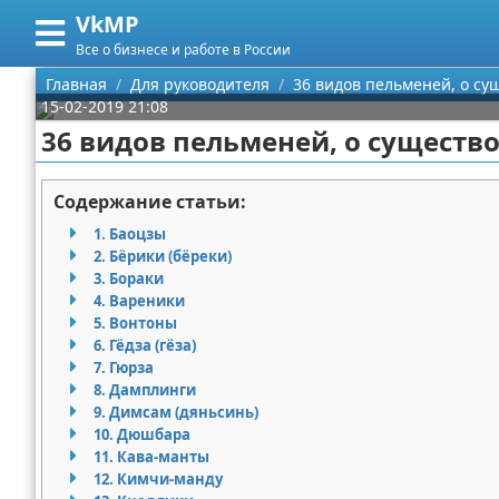
VkMP
Меню
X
Все о бизнесе и работе в России
Главная
Главная
Для руководителя
36 видов пельменей, о су
15-02-2019 21:08
Категории
36 видов пельменей, о существ
Поиск
Сельское хозяйство
Содержание статьи:
О проекте
Разное
1. Баоцзы
2. Бёрики (бёреки)
Контакты
Идеи бизнеса
3. Бораки
4. Вареники
5. Вонтоны
Сотрудничество
Для руководителя
6. Гёдза (гёза)
7. Гюрза
Размещение рекламы
Промышленность
8. Дамплинги
9. Димсам (дяньсинь)
Для правообладателей
Международный бизнес
10. Дюшбара
11. Кава-манты
Условия предоставления информации
Продажи
12. Кимчи-манду