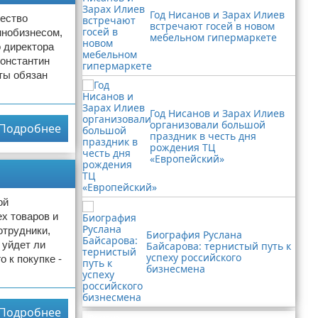
Год Нисанов и Зарах Илиев
ество
встречают госей в новом
инобизнесом,
мебельном гипермаркете
о директора
Константин
ты обязан
Год Нисанов и Зарах Илиев
организовали большой
Подробнее
праздник в честь дня
рождения ТЦ
«Европейский»
ой
ех товаров и
отрудники,
Биография Руслана
 уйдет ли
Байсарова: тернистый путь к
успеху российского
о к покупке -
бизнесмена
Подробнее