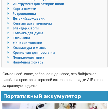
Инструмент для затирки швов
Отказ от ответственности
Начало бизнеса
Карты памяти
Ретроколонка
Обзоры услуг
Детский дождевик
Клавиатура с тачпадом
Самосовершенствование
Блендер Xiaomi
Колонка для душа
Ключница
Деловое общение
Женские тапочки
Клавиатура и мышь
Менеджмент
Крепления для простыни
Полимерная глина
Налобный фонарь
Самое необычное, забавное и дешёвое, что Лайфхакер
нашёл на просторах торговой интернет-площадки AliExpress
за прошлую неделю.
Портативный аккумулятор