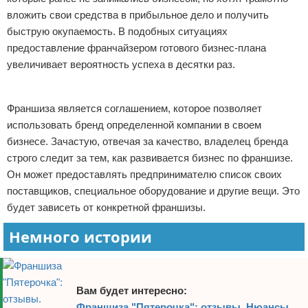
вложить свои средства в прибыльное дело и получить
Отказ от ответственности
Начало бизнеса
быструю окупаемость. В подобных ситуациях
Обзоры услуг
предоставление франчайзером готового бизнес-плана
увеличивает вероятность успеха в десятки раз.
Самосовершенствование
Реклама
Франшиза является соглашением, которое позволяет
Деловое общение
использовать бренд определенной компании в своем
Менеджмент
бизнесе. Зачастую, отвечая за качество, владелец бренда
строго следит за тем, как развивается бизнес по франшизе.
Он может предоставлять предпринимателю список своих
поставщиков, специальное оборудование и другие вещи. Это
будет зависеть от конкретной франшизы.
Немного истории
Вам будет интересно:
Франшиза "Пятерочка": отзывы. Нюансы