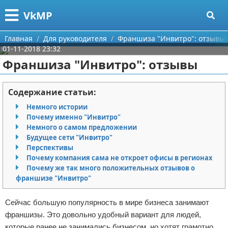
Меню
X
VkMP
Главная
Главная
Для руководителя
Франшиза "Инвитро": отзывы
01-11-2018 23:32
Категории
Франшиза "Инвитро": отзывы
Поиск
Сельское хозяйство
Содержание статьи:
О проекте
Разное
Немного истории
Почему именно "Инвитро"
Контакты
Идеи бизнеса
Немного о самом предложении
Будущее сети "Инвитро"
Перспективы
Сотрудничество
Для руководителя
Почему компания сама не откроет офисы в регионах
Почему же так много положительных отзывов о
Размещение рекламы
Промышленность
франшизе "Инвитро"
Для правообладателей
Международный бизнес
Сейчас большую популярность в мире бизнеса занимают
франшизы. Это довольно удобный вариант для людей,
Условия предоставления информации
Продажи
которые ранее не занимались бизнесом, но хотят грамотно