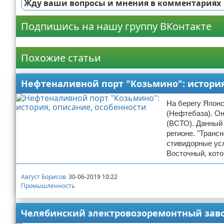
Жду ваши вопросы и мнения в комментариях
Подпишись на нашу группу ВКонтакте
Реклама
Похожие статьи
Нефтеналивной порт "Козьмино": история
На берегу Япон
(Нефтебаза). Он
(ВСТО). Данный 
регионе. "Транс
стивидорные ус
Восточный, кот
Август Борисов
30-06-2019 10:22
Промышленность
Челябинский электровозоремонтный заво