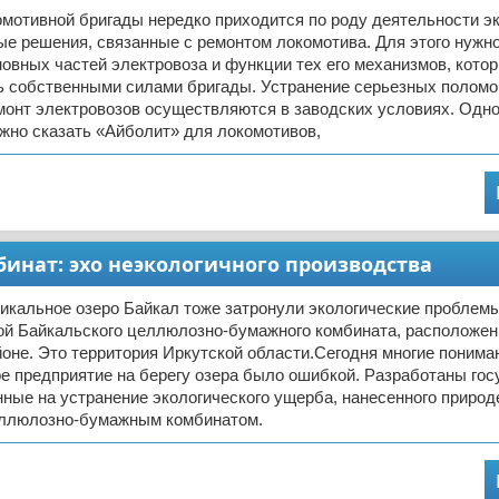
мотивной бригады нередко приходится по роду деятельности э
е решения, связанные с ремонтом локомотива. Для этого нужно
овных частей электровоза и функции тех его механизмов, кото
ь собственными силами бригады. Устранение серьезных поломо
онт электровозов осуществляются в заводских условиях. Одно
жно сказать «Айболит» для локомотивов,
нат: эхо неэкологичного производства
икальное озеро Байкал тоже затронули экологические проблемы
ой Байкальского целлюлозно-бумажного комбината, расположен
не. Это территория Иркутской области.Сегодня многие понимаю
е предприятие на берегу озера было ошибкой. Разработаны го
ные на устранение экологического ущерба, нанесенного природ
ллюлозно-бумажным комбинатом.