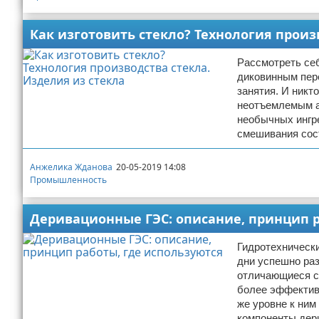
Как изготовить стекло? Технология произ
Рассмотреть себ
диковинным пер
занятия. И никт
неотъемлемым а
необычных ингре
смешивания сос
Анжелика Жданова
20-05-2019 14:08
Промышленность
Деривационные ГЭС: описание, принцип р
Гидротехнически
дни успешно раз
отличающиеся с
более эффективн
же уровне к ни
компоненты дер