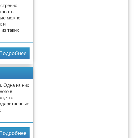
кстренно
 знать
рые можно
к и
 из таких
Подробнее
. Одна из них
ного в
т, что
сударственные
е
Подробнее