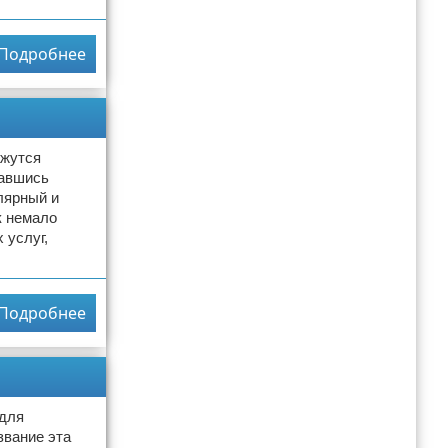
Подробнее
ажутся
вавшись
лярный и
к немало
 услуг,
Подробнее
 для
звание эта