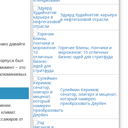
Эдуард Худайнатов: карьера
в нефтегазовой отрасли
нако давайте
Горячие блины, пончики и
мороженое: 10 отличных
бизнес-идей для стритфуда
корпуса был
момент – это
юралюминиевых
Сулейман Керимов:
сенатор, олигарх и меценат,
который намерен
преобразовать Дербен
менее
 климат.
ссажиров от