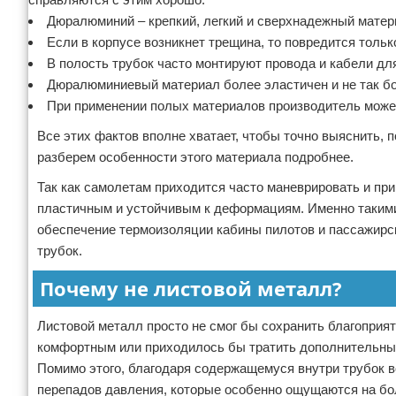
Дюралюминий – крепкий, легкий и сверхнадежный матер
Если в корпусе возникнет трещина, то повредится только
В полость трубок часто монтируют провода и кабели дл
Дюралюминиевый материал более эластичен и не так б
При применении полых материалов производитель может
Все этих фактов вполне хватает, чтобы точно выяснить,
разберем особенности этого материала подробнее.
Так как самолетам приходится часто маневрировать и пр
пластичным и устойчивым к деформациям. Именно такими
обеспечение термоизоляции кабины пилотов и пассажирс
трубок.
Почему не листовой металл?
Листовой металл просто не смог бы сохранить благоприя
комфортным или приходилось бы тратить дополнительные
Помимо этого, благодаря содержащемуся внутри трубок 
перепадов давления, которые особенно ощущаются на бо