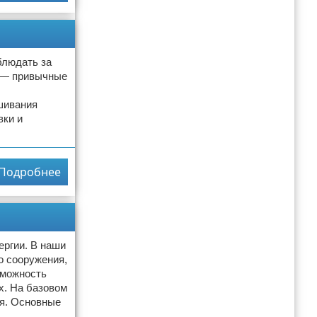
блюдать за
 — привычные
шивания
вки и
Подробнее
ергии. В наши
о сооружения,
зможность
х. На базовом
ия. Основные