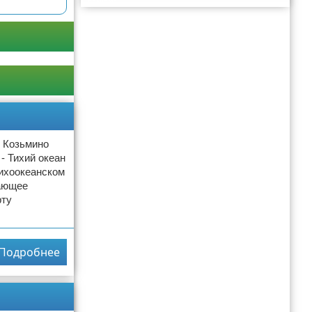
Реклама
т Козьмино
- Тихий океан
Тихоокеанском
гающее
рту
Подробнее