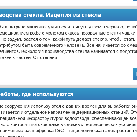
водства стекла. Изделия из стекла
я в витрине магазина, умыться и глянуть утром в зеркало, пона
емешиванием кофе с молоком сквозь прозрачные стенки чашки
о не задумывается о том, какой путь делает стекло, чтобы стать
трибутом быта современного человека. Все начинается со сме
диентов.Технология производства стекла начинается с подгото
тавных частей. От степени
аботы, где используются
е сооружения используются с давних времен для выработки эн
вивается и отдельное направление деривационных станций. Эт
пециальной инфраструктурой водоотвода, обеспечивающей во
ого контроля потоков даже в сложных географических условия
м применима расшифровка ГЭС – гидрологическая электростанц
ивационных