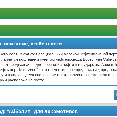
, описание, особенности
ского моря находится специальный морской нефтеналивной пор
 является последним пунктом нефтепровода Восточная Сибирь 
порт предназначен для перевозки нефти в государства Азии в 
нефть порт Козьмино" - это отечественное предприятие, предла
луги и являющееся оператором нефтеналивного терминала в по
орый расположен в бухте
д: "Айболит" для локомотивов