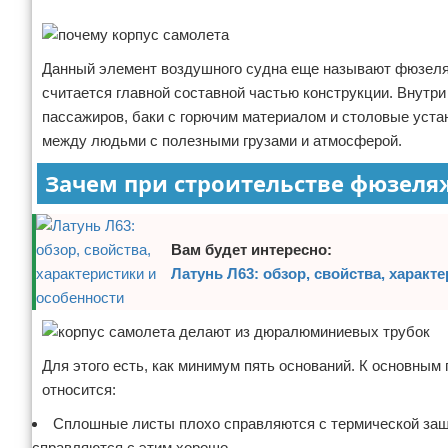
Реклама
Отказ от ответственности
Начало бизнеса
Данный элемент воздушного судна еще называют фюзеля
Обзоры услуг
считается главной составной частью конструкции. Внутри
Самосовершенствование
пассажиров, баки с горючим материалом и столовые устан
между людьми с полезными грузами и атмосферой.
Деловое общение
Зачем при строительстве фюзел
Менеджмент
Вам будет интересно:
Латунь Л63: обзор, свойства, характ
Для этого есть, как минимум пять оснований. К основны
относится:
Сплошные листы плохо справляются с термической защит
справляются с этим хорошо.