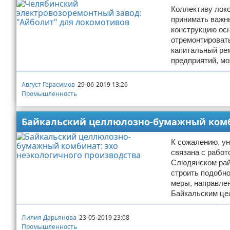
Коллективу локо
принимать важны
конструкцию осн
отремонтироват
капитальный рем
предприятий, мо
Август Герасимов
29-06-2019 13:26
Промышленность
Байкальский целлюлозно-бумажный комби
К сожалению, ун
связана с работ
Слюдянском райо
строить подобно
меры, направлен
Байкальским це
Лилия Дарьянова
23-05-2019 23:08
Промышленность