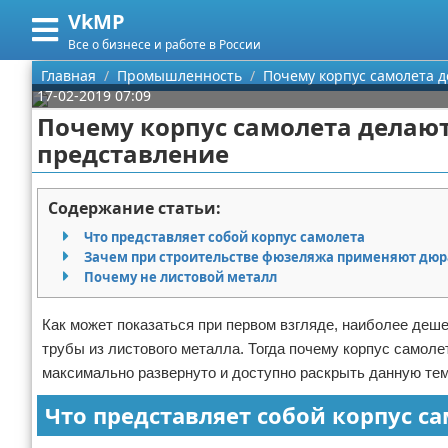
VkMP
Меню
X
Все о бизнесе и работе в России
Главная
Главная
Промышленность
Почему корпус самолета 
17-02-2019 07:09
Категории
Почему корпус самолета делаю
представление
Поиск
Сельское хозяйство
О проекте
Разное
Содержание статьи:
Что представляет собой корпус самолета
Контакты
Идеи бизнеса
Зачем при строительстве фюзеляжа применяют дю
Почему не листовой металл
Сотрудничество
Для руководителя
Как может показаться при первом взгляде, наиболее деше
Размещение рекламы
Промышленность
трубы из листового металла. Тогда почему корпус самол
максимально развернуто и доступно раскрыть данную тем
Для правообладателей
Международный бизнес
Что представляет собой корпус с
Условия предоставления информации
Продажи