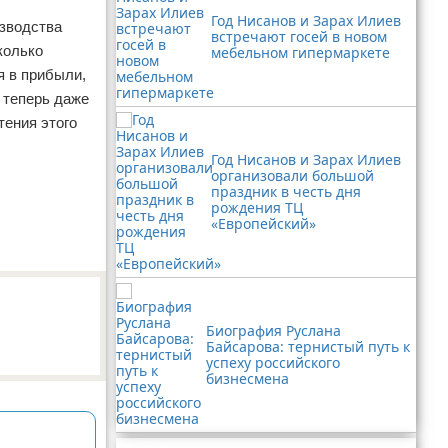
Год Нисанов и Зарах Илиев
изводства
встречают госей в новом
колько
мебельном гипермаркете
я в прибыли,
 теперь даже
тения этого
Год Нисанов и Зарах Илиев
организовали большой
праздник в честь дня
рождения ТЦ
«Европейский»
Биография Руслана
Байсарова: тернистый путь к
успеху российского
бизнесмена