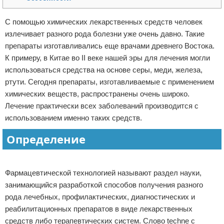
Отказ от ответственности
Начало бизнеса
С помощью химических лекарственных средств человек
излечивает разного рода болезни уже очень давно. Такие
Обзоры услуг
препараты изготавливались еще врачами древнего Востока.
Самосовершенствование
К примеру, в Китае во II веке нашей эры для лечения могли
использоваться средства на основе серы, меди, железа,
Деловое общение
ртути. Сегодня препараты, изготавливаемые с применением
химических веществ, распространены очень широко.
Менеджмент
Лечение практически всех заболеваний производится с
использованием именно таких средств.
Определение
Реклама
Фармацевтической технологией называют раздел науки,
занимающийся разработкой способов получения разного
рода лечебных, профилактических, диагностических и
реабилитационных препаратов в виде лекарственных
средств либо терапевтических систем. Слово techne с