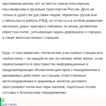
протяжении многих лет остается самым популярным
Отказ от ответственности
Начало бизнеса
пассажирским и грузовым транспортом России. Дело не
только в удобстве доставки людей, перевозки грузов или
Обзоры услуг
стабильности работы РЖД, но отчасти и в особой романтике
железных дорог: красивых пейзажах за окном, ритмичном
Самосовершенствование
перестуке колес, уплывающих вдаль деревушках и городах,
а также многочисленных станциях.
Деловое общение
Реклама
Менеджмент
Будь то пассажирские, технические участковые станции или
любые иные – на каждой из них по-своему кипит жизнь: эхом
перекатываются в пространстве информационные и
предупреждающие объявления дикторов о передвижении и
маневровых действиях на станции; ответственные
железнодорожники в оранжевых жилетах деловито
простукивают колесные пары вагонов, тщательно готовя
составы к безопасному передвижению.