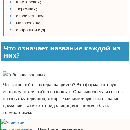
шахтерская;
Отказ от ответственности
Начало бизнеса
тюремная;
строительная;
Обзоры услуг
матросская;
сварочная и др.
Самосовершенствование
Что означает название каждой из
Деловое общение
них?
Менеджмент
Реклама
Что такое роба шахтера, например? Это форма, которую
используют для работы в шахтах. Она выполнена из очень
прочных материалов, которые минимизируют сковывание
движений. Также этот вид спецодежды должен быть
термостойким.
Вам будет интересно: