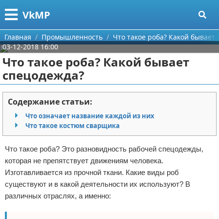
Меню
X
VkMP
Главная
Главная
Промышленность
Что такое роба? Какой бывает
03-12-2018 16:00
Категории
Что такое роба? Какой бывает
спецодежда?
Поиск
Сельское хозяйство
О проекте
Разное
Содержание статьи:
Что означает название каждой из них
Контакты
Идеи бизнеса
Что такое костюм сварщика
Сотрудничество
Для руководителя
Что такое роба? Это разновидность рабочей спецодежды,
которая не препятствует движениям человека.
Размещение рекламы
Промышленность
Изготавливается из прочной ткани. Какие виды роб
существуют и в какой деятельности их используют? В
Для правообладателей
Международный бизнес
различных отраслях, а именно:
Условия предоставления информации
Продажи