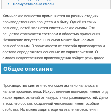
Полиуретановые смолы
Отказ от ответственности
Начало бизнеса
Химические вещества применяются на разных стадиях
Обзоры услуг
производственного процесса и в быту. Одной из таких
разновидностей являются синтетические смолы. Эти
Самосовершенствование
вещества отличаются составом и областью применения.
Назначение искусственных смол может быть самым
Деловое общение
разнообразным. В зависимости от способа производства и
Менеджмент
состава определяются основные их характеристики. О
смолах искусственного происхождения пойдет речь далее.
Общее описание
Реклама
Производство синтетических смол активно началось в
начале прошлого века. Искусственные полимеры имеют ряд
характерных отличий от натуральных разновидностей. Дело
в том, что состав, созданный человеком, имеет особые
свойства. Их можно задать еще на этапе изготовления.