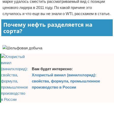
марке удалось сместить рассматриваемый вид с позиции
Отказ от ответственности
Начало бизнеса
ценового лидера в 2011 году. По какой причине это
случилось и что еще вы не знали о WTI, расскажем в статье.
Обзоры услуг
Почему нефть разделяется на
Самосовершенствование
сорта?
Реклама
Деловое общение
Менеджмент
Вам будет интересно:
Хлористый винил (винилхлорид):
свойства, формула, промышленное
производство в России
Реклама