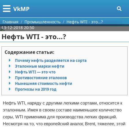
Меню
X
VkMP
Главная
Главная
Промышленность
Нефть WTI - это...?
13-12-2018 20:50
Категории
Нефть WTI - это...?
Поиск
Сельское хозяйство
Содержание статьи:
О проекте
Разное
Почему нефть разделяется на сорта
Эталонные марки нефти
Контакты
Идеи бизнеса
Нефть WTI — это что
Противостояние эталонов
Нынешняя стоимость нефти
Сотрудничество
Для руководителя
Прогнозы на 2019 год
Размещение рекламы
Промышленность
Нефть WTI, наряду с другими легкими сортами, относится к
эталонным. Имея в своем составе наименьшее количество
Для правообладателей
Международный бизнес
серы, WTI применима для производства легких фракций.
Условия предоставления информации
Продажи
Несмотря на то, что европейский аналог, Brent, тяжелее, этой