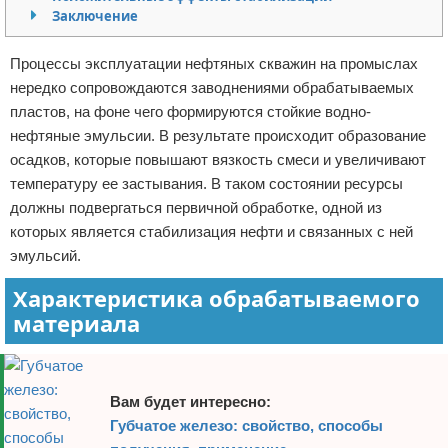
Заключение
Отказ от ответственности
Начало бизнеса
Процессы эксплуатации нефтяных скважин на промыслах
Обзоры услуг
нередко сопровождаются заводнениями обрабатываемых
пластов, на фоне чего формируются стойкие водно-
Самосовершенствование
нефтяные эмульсии. В результате происходит образование
осадков, которые повышают вязкость смеси и увеличивают
Деловое общение
температуру ее застывания. В таком состоянии ресурсы
Менеджмент
должны подвергаться первичной обработке, одной из
которых является стабилизация нефти и связанных с ней
эмульсий.
Характеристика обрабатываемого
материала
Вам будет интересно:
Губчатое железо: свойство, способы