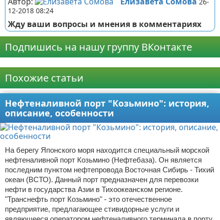
Автор:
Елизавета Сомова
26-
12-2018 08:24
Жду ваши вопросы и мнения в комментариях
Подпишись на нашу группу ВКонтакте
Реклама
Похожие статьи
Нефтеналивной порт "Козьмино": история,
описание, особенности
На берегу Японского моря находится специальный морской
нефтеналивной порт Козьмино (Нефтебаза). Он является
последним пунктом нефтепровода Восточная Сибирь - Тихий
океан (ВСТО). Данный порт предназначен для перевозки
нефти в государства Азии в Тихоокеанском регионе.
"Транснефть порт Козьмино" - это отечественное
предприятие, предлагающее стивидорные услуги и
являющееся оператором нефтеналивного терминала в порту