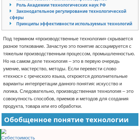
Роль Академии технологических наук РФ
Отказ от ответственности
Начало бизнеса
Законодательное регулирование технологической
сферы
Обзоры услуг
Принципы эффективности используемых технологий
Самосовершенствование
Под термином «производственные технологии» скрывается
разное толкование. Зачастую это понятие ассоциируется с
Деловое общение
тяжелым производственным процессом, промышленностью.
Но на самом деле технология – это в первую очередь
Менеджмент
умение, мастерство, методы. Если перевести слово
«технос» с греческого языка, откроются дополнительные
варианты интерпретации данного понятия: искусство и
логика. Следовательно, производственная технология – это
совокупность способов, приемов и методов для создания
продукта, товара или его обработки.
Обобщенное понятие технологии