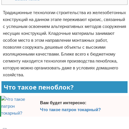
Отказ от ответственности
Начало бизнеса
Традиционные технологии строительства из железобетонных
конструкций на данном этапе переживают кризис, связанный
Обзоры услуг
с успешным освоением альтернативных методов сооружения
Самосовершенствование
несущих конструкций. Кладочные материалы занимают
особое место в этом направлении монтажных работ,
Деловое общение
позволяя сооружать дешевые объекты с высокими
изоляционными качествами. Ближе всего к бюджетному
Менеджмент
сегменту находится технология производства пеноблока,
которую можно организовать даже в условиях домашнего
хозяйства.
Что такое пеноблок?
Вам будет интересно:
Что такое патрон токарный?
Реклама