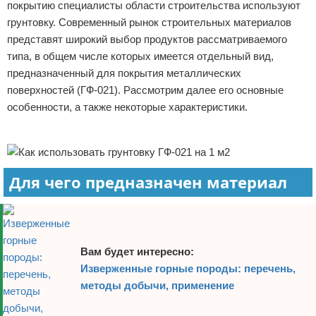
покрытию специалисты области строительства используют
Отказ от ответственности
Начало бизнеса
грунтовку. Современный рынок строительных материалов
представят широкий выбор продуктов рассматриваемого
Обзоры услуг
типа, в общем числе которых имеется отдельный вид,
предназначенный для покрытия металлических
Самосовершенствование
поверхностей (ГФ-021). Рассмотрим далее его основные
особенности, а также некоторые характеристики.
Деловое общение
Реклама
Менеджмент
Для чего предназначен материал
Вам будет интересно:
Изверженные горные породы: перечень,
методы добычи, применение