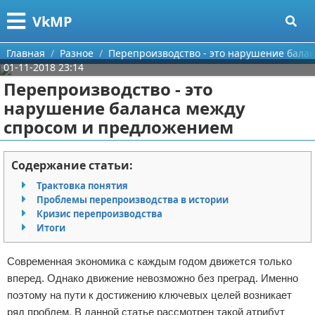
Меню
X
VkMP
Главная
Главная
Разное
Перепроизводство - это нарушение бала
01-11-2018 23:14
Категории
Перепроизводство - это
нарушение баланса между
Поиск
Сельское хозяйство
спросом и предложением
О проекте
Разное
Содержание статьи:
Контакты
Идеи бизнеса
Трактовка понятия
Проблемы перепроизводства в истории
Сотрудничество
Для руководителя
Кризис перепроизводства
Итоги
Размещение рекламы
Промышленность
Современная экономика с каждым годом движется только
Для правообладателей
Международный бизнес
вперед. Однако движение невозможно без преград. Именно
поэтому на пути к достижению ключевых целей возникает
Условия предоставления информации
Продажи
ряд проблем. В данной статье рассмотрен такой атрибут