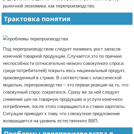
рыночной экономики, как перепроизводство.
Отказ от ответственности
Начало бизнеса
Трактовка понятия
Обзоры услуг
Реклама
Самосовершенствование
Деловое общение
Под перепроизводством следует понимать рост запасов
конечной товарной продукции. Случается это по причине
Менеджмент
неспособности (относительно низкого совокупного спроса
среди потребителей) покрыть весь национальный продукт,
произведенный в стране. В соответствии с классической
моделью, перепроизводство – это первая реакция на то, что
совокупный спрос сократился. Сразу же за ней следует
снижение цен на товарную продукцию и услуги конечного
потребления, после этого сокращаются и ставки зарплаты.
Ситуация приводит к тому, что совокупное предложение
возвращается на уровень естественного ВВП.
Проблемы перепроизводства в