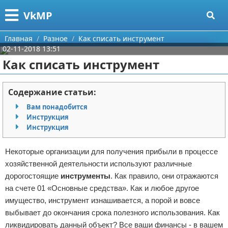
Меню
X
VkMP
Главная
Главная
Разное
Как списать инструмент
02-11-2018 13:51
Категории
Как списать инструмент
Поиск
Сельское хозяйство
Содержание статьи:
О проекте
Разное
Вам понадобится
Инструкция
Контакты
Идеи бизнеса
Инструкция
Сотрудничество
Для руководителя
Некоторые организации для получения прибыли в процессе
хозяйственной деятельности используют различные
Размещение рекламы
Промышленность
дорогостоящие
инструменты
. Как правило, они отражаются
на счете 01 «Основные средства». Как и любое другое
Для правообладателей
Международный бизнес
имущество, инструмент изнашивается, а порой и вовсе
выбывает до окончания срока полезного использования. Как
Условия предоставления информации
Продажи
ликвидировать данный объект? Все ваши финансы - в вашем