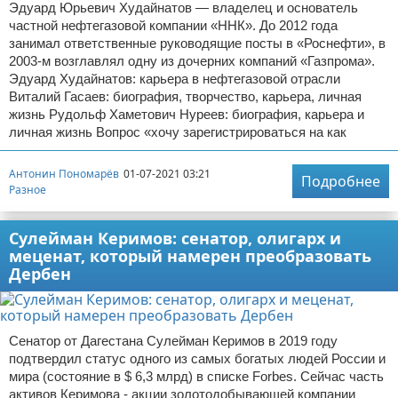
Эдуард Юрьевич Худайнатов — владелец и основатель
частной нефтегазовой компании «ННК»‎. До 2012 года
занимал ответственные руководящие посты в «Роснефти», в
2003-м возглавлял одну из дочерних компаний «Газпрома»‎. ‎
Эдуард Худайнатов: карьера в нефтегазовой отрасли
Виталий Гасаев: биография, творчество, карьера, личная
жизнь Рудольф Хаметович Нуреев: биография, карьера и
личная жизнь Вопрос «хочу зарегистрироваться на как
Антонин Пономарёв
01-07-2021 03:21
Подробнее
Разное
Сулейман Керимов: сенатор, олигарх и
меценат, который намерен преобразовать
Дербен
Сенатор от Дагестана Сулейман Керимов в 2019 году
подтвердил статус одного из самых богатых людей России и
мира (состояние в $ 6,3 млрд) в списке Forbes. Сейчас часть
активов Керимова - акции золотодобывающей компании