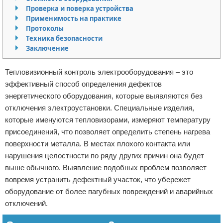
Проверка и поверка устройства
Отказ от ответственности
Начало бизнеса
Применимость на практике
Протоколы
Обзоры услуг
Техника безопасности
Заключение
Самосовершенствование
Тепловизионный контроль электрооборудования – это
Деловое общение
эффективный способ определения дефектов
энергетического оборудования, которые выявляются без
Менеджмент
отключения электроустановки. Специальные изделия,
которые именуются тепловизорами, измеряют температуру
присоединений, что позволяет определить степень нагрева
поверхности металла. В местах плохого контакта или
нарушения целостности по ряду других причин она будет
выше обычного. Выявление подобных проблем позволяет
вовремя устранить дефектный участок, что убережет
оборудование от более пагубных повреждений и аварийных
отключений.