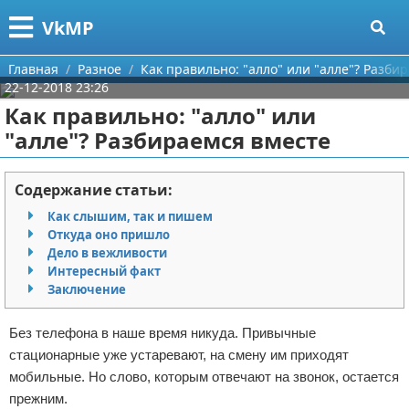
Меню
X
VkMP
Главная
Главная
Разное
Как правильно: "алло" или "алле"? Разби
22-12-2018 23:26
Категории
Как правильно: "алло" или
"алле"? Разбираемся вместе
Поиск
Сельское хозяйство
О проекте
Разное
Содержание статьи:
Как слышим, так и пишем
Контакты
Идеи бизнеса
Откуда оно пришло
Дело в вежливости
Сотрудничество
Для руководителя
Интересный факт
Заключение
Размещение рекламы
Промышленность
Без телефона в наше время никуда. Привычные
Для правообладателей
Международный бизнес
стационарные уже устаревают, на смену им приходят
мобильные. Но слово, которым отвечают на звонок, остается
Условия предоставления информации
Продажи
прежним.