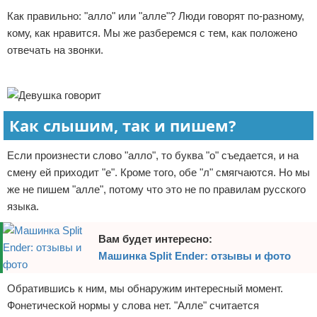
Как правильно: "алло" или "алле"? Люди говорят по-разному,
Отказ от ответственности
Начало бизнеса
кому, как нравится. Мы же разберемся с тем, как положено
Обзоры услуг
отвечать на звонки.
Реклама
Самосовершенствование
Деловое общение
Как слышим, так и пишем?
Менеджмент
Если произнести слово "алло", то буква "о" съедается, и на
смену ей приходит "е". Кроме того, обе "л" смягчаются. Но мы
же не пишем "алле", потому что это не по правилам русского
языка.
Вам будет интересно:
Машинка Split Ender: отзывы и фото
Обратившись к ним, мы обнаружим интересный момент.
Фонетической нормы у слова нет. "Алле" считается