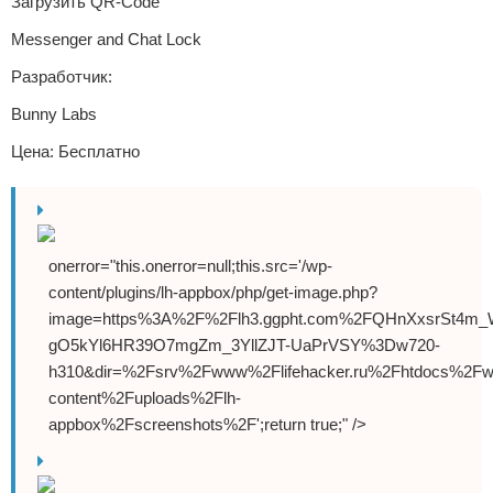
Загрузить QR-Code
Messenger and Chat Lock
Разработчик:
Bunny Labs
Цена: Бесплатно
onerror="this.onerror=null;this.src='/wp-
content/plugins/lh-appbox/php/get-image.php?
image=https%3A%2F%2Flh3.ggpht.com%2FQHnXxsrSt4m_
gO5kYl6HR39O7mgZm_3YllZJT-UaPrVSY%3Dw720-
h310&dir=%2Fsrv%2Fwww%2Flifehacker.ru%2Fhtdocs%2Fw
content%2Fuploads%2Flh-
appbox%2Fscreenshots%2F';return true;" />