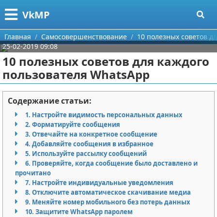
Меню
X
VkMP
Главная
Главная
Самосовершенствование
10 полезных советов д
25-02-2019 09:08
Категории
10 полезных советов для каждого
пользователя WhatsApp
Поиск
Сельское хозяйство
О проекте
Разное
Содержание статьи:
1. Настройте видимость персональных данных
Контакты
Идеи бизнеса
2. Форматируйте сообщения
3. Отвечайте на конкретное сообщение
Сотрудничество
Для руководителя
4. Добавляйте сообщения в избранное
5. Используйте рассылку сообщений
Размещение рекламы
Промышленность
6. Проверяйте, когда сообщение было доставлено и
прочитано
7. Настройте индивидуальные уведомления
Для правообладателей
Международный бизнес
8. Отключите автоматическое скачивание медиа
9. Меняйте номер мобильного без потерь данных
Условия предоставления информации
Продажи
10. Защитите WhatsApp паролем