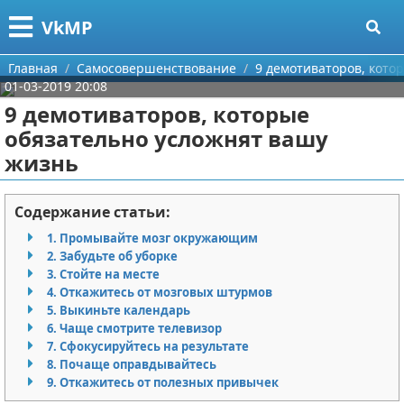
Меню
X
VkMP
Главная
Главная
Самосовершенствование
9 демотиваторов, кото
01-03-2019 20:08
Категории
9 демотиваторов, которые
обязательно усложнят вашу
Поиск
Сельское хозяйство
жизнь
О проекте
Разное
Содержание статьи:
Контакты
Идеи бизнеса
1. Промывайте мозг окружающим
2. Забудьте об уборке
Сотрудничество
Для руководителя
3. Стойте на месте
4. Откажитесь от мозговых штурмов
Размещение рекламы
Промышленность
5. Выкиньте календарь
6. Чаще смотрите телевизор
Для правообладателей
Международный бизнес
7. Сфокусируйтесь на результате
8. Почаще оправдывайтесь
9. Откажитесь от полезных привычек
Условия предоставления информации
Продажи