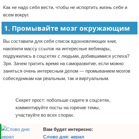
Как не надо себя вести, чтобы не испортить жизнь себе и
Отказ от ответственности
Начало бизнеса
всем вокруг.
Обзоры услуг
1. Промывайте мозг окружающим
Самосовершенствование
Вы составили для себя список вдохновляющих книг,
накопили массу ссылок на интересные вебинары,
Деловое общение
подружились в соцсетях с людьми, добившимися успеха?
Зря. Зачем тратить время на саморазвитие, если можно
Менеджмент
заняться очень интересным делом — промыванием мозгов
собеседникам как реальным, так и виртуальным.
Реклама
Секрет прост: побольше сидите в соцсетях,
комментируйте посты на горячие темы,
участвуйте во всех спорах.
Вам будет интересно:
Слово дня: аврал