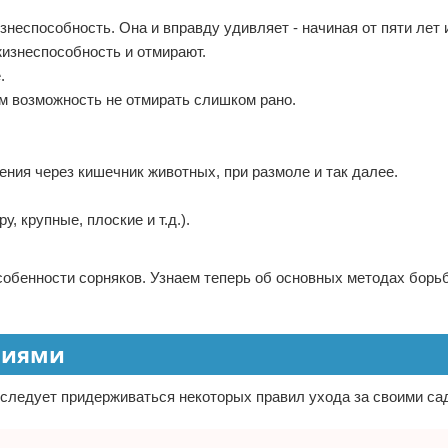
неспособность. Она и вправду удивляет - начиная от пяти лет 
жизнеспособность и отмирают.
.
м возможность не отмирать слишком рано.
.
ния через кишечник животных, при размоле и так далее.
 крупные, плоские и т.д.).
обенности сорняков. Узнаем теперь об основных методах борьб
ниями
 следует придерживаться некоторых правил ухода за своими сад