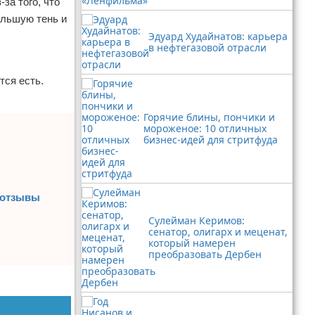
за того, что
ольшую тень и
Эдуард Худайнатов: карьера
в нефтегазовой отрасли
тся есть.
Горячие блины, пончики и
мороженое: 10 отличных
бизнес-идей для стритфуда
 отзывы
Сулейман Керимов:
сенатор, олигарх и меценат,
который намерен
преобразовать Дербен