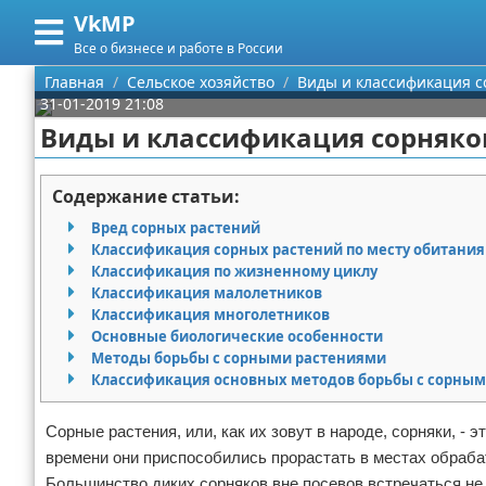
VkMP
Меню
X
Все о бизнесе и работе в России
Главная
Главная
Сельское хозяйство
Виды и классификация с
31-01-2019 21:08
Категории
Виды и классификация сорняко
Поиск
Сельское хозяйство
Содержание статьи:
О проекте
Разное
Вред сорных растений
Классификация сорных растений по месту обитания
Контакты
Идеи бизнеса
Классификация по жизненному циклу
Классификация малолетников
Классификация многолетников
Сотрудничество
Для руководителя
Основные биологические особенности
Методы борьбы с сорными растениями
Размещение рекламы
Промышленность
Классификация основных методов борьбы с сорны
Для правообладателей
Международный бизнес
Сорные растения, или, как их зовут в народе, сорняки, -
времени они приспособились прорастать в местах обраба
Условия предоставления информации
Продажи
Большинство диких сорняков вне посевов встречаться не