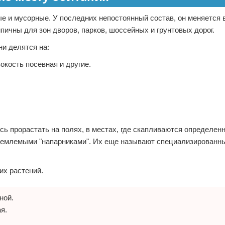
ые и мусорные. У последних непостоянный состав, он меняется 
пичны для зон дворов, парков, шоссейных и грунтовых дорог.
и делятся на:
кость посевная и другие.
сь прорастать на полях, в местах, где скапливаются определен
отъемлемыми "напарниками". Их еще называют специализированн
их растений.
ной.
я.