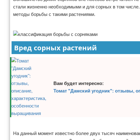
стали жизненно необходимыми и для сорных в том числе
Отказ от ответственности
Начало бизнеса
методы борьбы с такими растениями.
Обзоры услуг
Реклама
Самосовершенствование
Вред сорных растений
Деловое общение
Менеджмент
Вам будет интересно:
Томат "Дамский угодник": отзывы, о
Реклама
На данный момент известно более двух тысяч наименовани