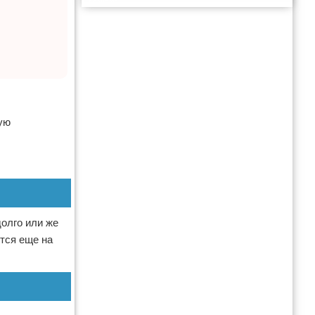
Реклама
кую
долго или же
тся еще на