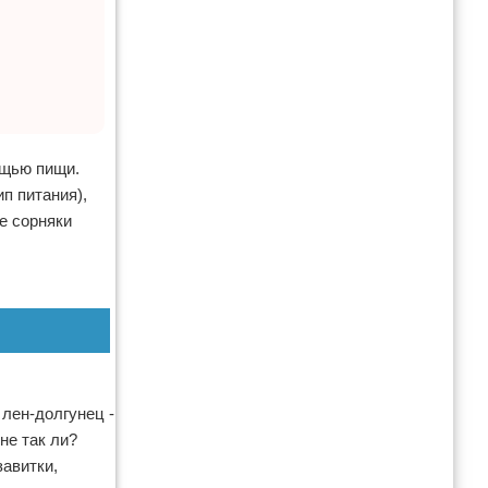
ощью пищи.
п питания),
е сорняки
 лен-долгунец -
не так ли?
авитки,