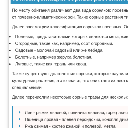
По месту обитания различают два вида сорняков: посевн
от почвенно-климатических зон. Такие сорные растения ти
Далее рассмотрим классификацию сорняков посевных. Он
Полевые, представителями которых являются мята, живо
Огородные, такие как, например, осот огородный.
Садовые - молочай садовый или же лебеда.
Болотные, например жеруха болотная.
Луговые, такие как герань или хвощ.
Также существуют долголетние сорняки, которые научили
культурные растения, а это значит, что они стали их не
специальными.
Далее перечислим некоторые сорные травы для нескольк
Лен - рыжик льняной, повилика льняная, горец льня
Пшеница яровая - плевел персидский, конопля дика
Ржа озимая - костер ржаной и полевой, метла.