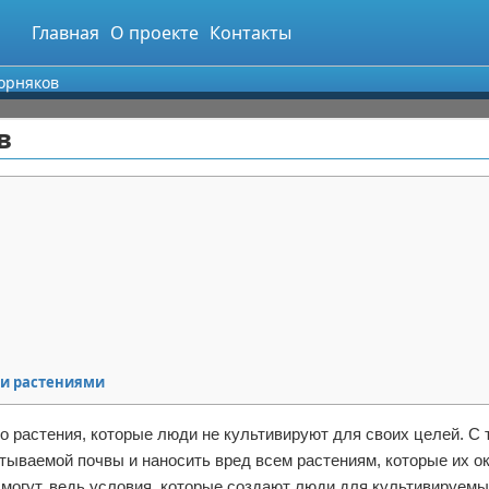
Главная
О проекте
Контакты
орняков
в
ми растениями
 это растения, которые люди не культивируют для своих целей. С
тываемой почвы и наносить вред всем растениям, которые их о
 могут, ведь условия, которые создают люди для культивируемы