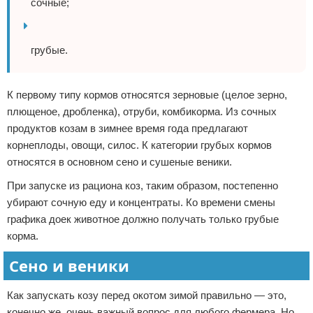
сочные;
грубые.
К первому типу кормов относятся зерновые (целое зерно,
плющеное, дробленка), отруби, комбикорма. Из сочных
продуктов козам в зимнее время года предлагают
корнеплоды, овощи, силос. К категории грубых кормов
относятся в основном сено и сушеные веники.
При запуске из рациона коз, таким образом, постепенно
убирают сочную еду и концентраты. Ко времени смены
графика доек животное должно получать только грубые
корма.
Сено и веники
Как запускать козу перед окотом зимой правильно — это,
конечно же, очень важный вопрос для любого фермера. Но