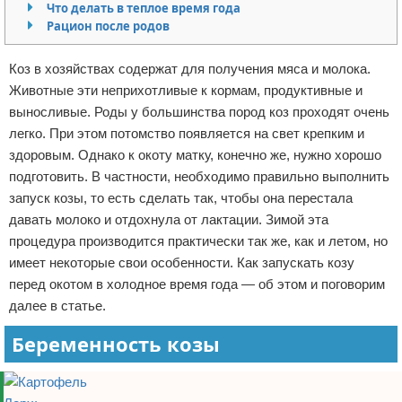
Что делать в теплое время года
Отказ от ответственности
Начало бизнеса
Рацион после родов
Обзоры услуг
Коз в хозяйствах содержат для получения мяса и молока.
Животные эти неприхотливые к кормам, продуктивные и
Самосовершенствование
выносливые. Роды у большинства пород коз проходят очень
легко. При этом потомство появляется на свет крепким и
Деловое общение
здоровым. Однако к окоту матку, конечно же, нужно хорошо
подготовить. В частности, необходимо правильно выполнить
Менеджмент
запуск козы, то есть сделать так, чтобы она перестала
давать молоко и отдохнула от лактации. Зимой эта
процедура производится практически так же, как и летом, но
имеет некоторые свои особенности. Как запускать козу
перед окотом в холодное время года — об этом и поговорим
далее в статье.
Беременность козы