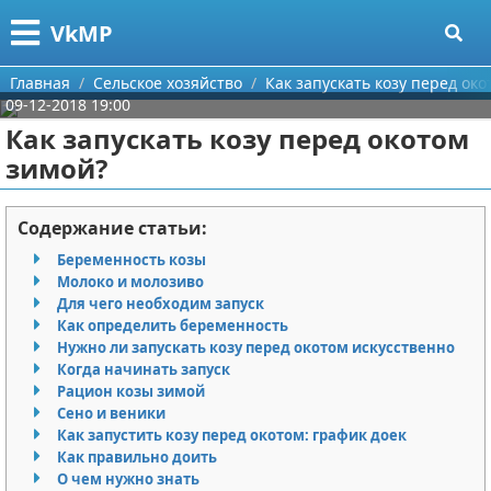
Меню
X
VkMP
Главная
Главная
Сельское хозяйство
Как запускать козу перед ок
09-12-2018 19:00
Категории
Как запускать козу перед окотом
зимой?
Поиск
Сельское хозяйство
О проекте
Разное
Содержание статьи:
Беременность козы
Контакты
Идеи бизнеса
Молоко и молозиво
Для чего необходим запуск
Сотрудничество
Для руководителя
Как определить беременность
Нужно ли запускать козу перед окотом искусственно
Размещение рекламы
Промышленность
Когда начинать запуск
Рацион козы зимой
Сено и веники
Для правообладателей
Международный бизнес
Как запустить козу перед окотом: график доек
Как правильно доить
Условия предоставления информации
Продажи
О чем нужно знать