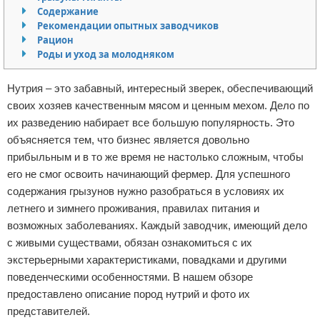
Содержание
Отказ от ответственности
Начало бизнеса
Рекомендации опытных заводчиков
Рацион
Обзоры услуг
Роды и уход за молодняком
Самосовершенствование
Нутрия – это забавный, интересный зверек, обеспечивающий
своих хозяев качественным мясом и ценным мехом. Дело по
Деловое общение
их разведению набирает все большую популярность. Это
объясняется тем, что бизнес является довольно
Менеджмент
прибыльным и в то же время не настолько сложным, чтобы
его не смог освоить начинающий фермер. Для успешного
содержания грызунов нужно разобраться в условиях их
летнего и зимнего проживания, правилах питания и
возможных заболеваниях. Каждый заводчик, имеющий дело
с живыми существами, обязан ознакомиться с их
экстерьерными характеристиками, повадками и другими
поведенческими особенностями. В нашем обзоре
предоставлено описание пород нутрий и фото их
представителей.