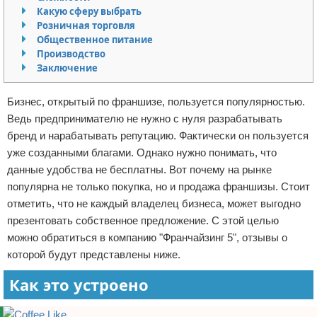
Какую сферу выбрать
Отказ от ответственности
Начало бизнеса
Розничная торговля
Общественное питание
Обзоры услуг
Производство
Заключение
Самосовершенствование
Бизнес, открытый по франшизе, пользуется популярностью.
Деловое общение
Ведь предпринимателю не нужно с нуля разрабатывать
бренд и нарабатывать репутацию. Фактически он пользуется
Менеджмент
уже созданными благами. Однако нужно понимать, что
данные удобства не бесплатны. Вот почему на рынке
популярна не только покупка, но и продажа франшизы. Стоит
отметить, что не каждый владелец бизнеса, может выгодно
презентовать собственное предложение. С этой целью
можно обратиться в компанию "Франчайзинг 5", отзывы о
которой будут представлены ниже.
Как это устроено