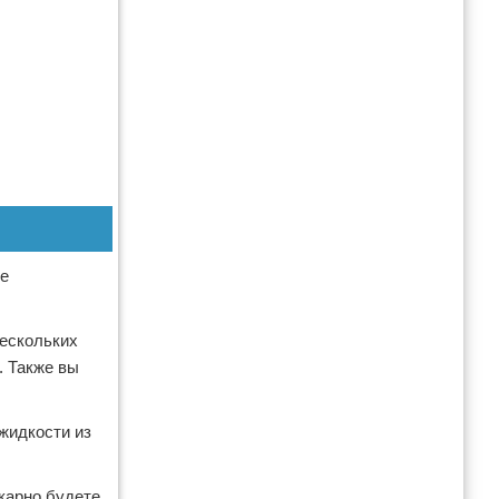
се
нескольких
. Также вы
жидкости из
икарно будете