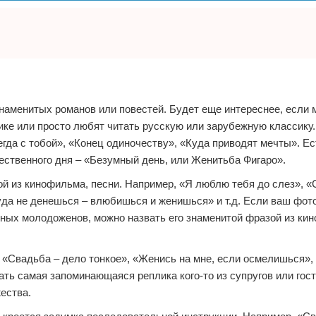
наменитых романов или повестей. Будет еще интереснее, если
ке или просто любят читать русскую или зарубежную классику. 
гда с тобой», «Конец одиночеству», «Куда приводят мечты». Ес
ественного дня – «Безумный день, или Женитьба Фигаро».
й из кинофильма, песни. Например, «Я люблю тебя до слез», «
уда не денешься – влюбишься и женишься» и т.д. Если ваш фо
ных молодоженов, можно назвать его знаменитой фразой из ки
 «Свадьба – дело тонкое», «Женись на мне, если осмелишься»,
чать самая запоминающаяся реплика кого-то из супругов или гост
ества.