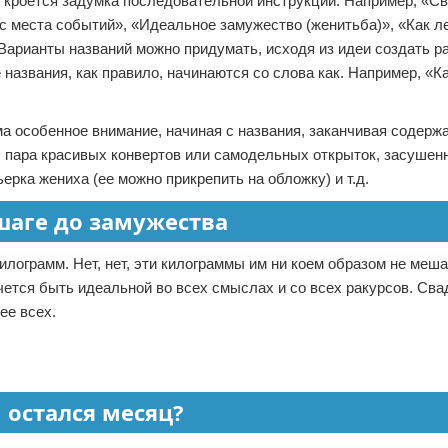
 кроется задумка последовательной инструкции. Например, «Св
с места событий», «Идеальное замужество (женитьба)», «Как л
арианты названий можно придумать, исходя из идеи создать ра
названия, как правило, начинаются со слова как. Например, «К
 особенное внимание, начиная с названия, заканчивая содерж
и: пара красивых конвертов или самодельных открыток, засушен
ерка жениха (ее можно прикрепить на обложку) и т.д.
 шаге до замужества
лограмм. Нет, нет, эти килограммы им ни коем образом не меша
чется быть идеальной во всех смыслах и со всех ракурсов. Сва
ее всех.
ы остался месяц?