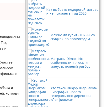
Как выбрать недорогой матрас
и не пожалеть: гид 2026
Можно ли купить шины со
 молодожены
скидкой по промокодам?
Так,
ть и
Матрасы Dimax. Их
Счастье
особенности, плюсы и
минусы, полный разбор
тоальбом
нофильма о
 «Фата и
Кто такой Федор Щербаков?
Биография нового
ей, которая
генерального директора
«Ленфильма»