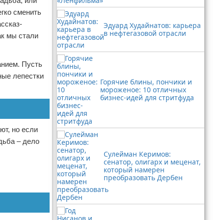
адьба, или
егко сменить
ссказ-
Эдуард Худайнатов: карьера
в нефтегазовой отрасли
ак мы стали
анием. Пусть
ные лепестки
Горячие блины, пончики и
мороженое: 10 отличных
бизнес-идей для стритфуда
ют, но если
дьба – дело
Сулейман Керимов:
сенатор, олигарх и меценат,
который намерен
преобразовать Дербен