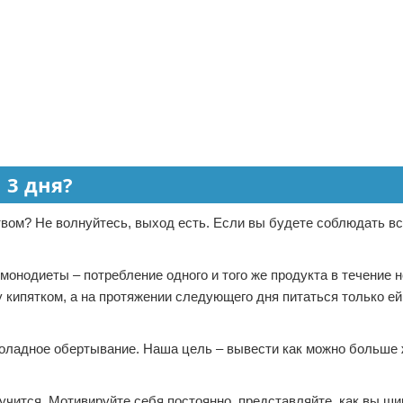
 3 дня?
твом? Не волнуйтесь, выход есть. Если вы будете соблюдать в
 монодиеты – потребление одного и того же продукта в течение 
у кипятком, а на протяжении следующего дня питаться только ей
околадное обертывание. Наша цель – вывести как можно больше 
лучится. Мотивируйте себя постоянно, представляйте, как вы ш