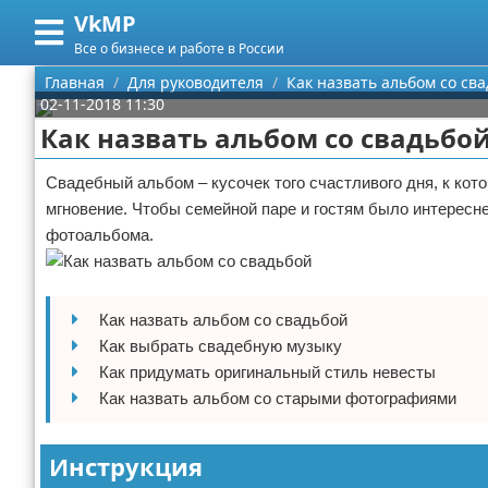
VkMP
Меню
X
Все о бизнесе и работе в России
Главная
Главная
Для руководителя
Как назвать альбом со св
02-11-2018 11:30
Категории
Как назвать альбом со свадьбо
Поиск
Сельское хозяйство
Свадебный альбом – кусочек того счастливого дня, к кот
мгновение. Чтобы семейной паре и гостям было интересн
О проекте
Разное
фотоальбома.
Контакты
Идеи бизнеса
Сотрудничество
Для руководителя
Как назвать альбом со свадьбой
Как выбрать свадебную музыку
Размещение рекламы
Промышленность
Как придумать оригинальный стиль невесты
Как назвать альбом со старыми фотографиями
Для правообладателей
Международный бизнес
Инструкция
Условия предоставления информации
Продажи