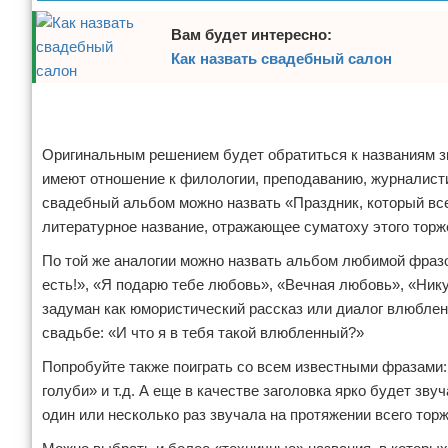
Отказ от ответственности
Начало бизнеса
Вам будет интересно:
Как назвать свадебный салон
Обзоры услуг
Реклама
Самосовершенствование
Реклама
Оригинальным решением будет обратиться к названиям з
Деловое общение
имеют отношение к филологии, преподаванию, журналисти
свадебный альбом можно назвать «Праздник, который все
Менеджмент
литературное название, отражающее суматоху этого торж
По той же аналогии можно назвать альбом любимой фразо
есть!», «Я подарю тебе любовь», «Вечная любовь», «Ник
задуман как юмористический рассказ или диалог влюблен
свадьбе: «И что я в тебя такой влюбленный?»
Попробуйте также поиграть со всем известными фразами:
голуби» и т.д. А еще в качестве заголовка ярко будет зву
один или несколько раз звучала на протяжении всего торж