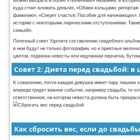
Можно выбрать и более «техничные» названия, в которых
куда стоит вложить деньги», «Обмен кольцами: репортаж 
фамилию», «Секрет счастья: Пособие для начинающих». В
историю с некоторыми лирическими отступлениями. Такие 
семьей».
Полезный совет Уделите составлению свадебного альбома
в нем будут не только фотографии, но и приятные мелоч
цветов, подвязка невесты или недлинная перчатка, бутонь
Совет 2: Диета перед свадьбой: в
К сожалению, почти каждая девушка имеет пару лишних ки
впереди грядет важное событие, например свадьба, то хо
ответственное, на котором невеста должна быть прекрасн
Как сбросить вес, если до свадьб