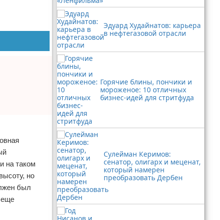
Эдуард Худайнатов: карьера
в нефтегазовой отрасли
Горячие блины, пончики и
мороженое: 10 отличных
бизнес-идей для стритфуда
новная
ый
Сулейман Керимов:
сенатор, олигарх и меценат,
и на таком
который намерен
высоту, но
преобразовать Дербен
олжен был
 еще