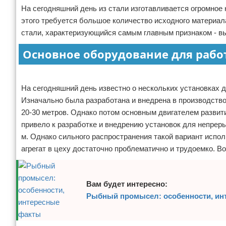
На сегодняшний день из стали изготавливается огромное 
Отказ от ответственности
Начало бизнеса
этого требуется большое количество исходного материал
стали, характеризующийся самым главным признаком - в
Обзоры услуг
Основное оборудование для рабо
Самосовершенствование
Реклама
Деловое общение
На сегодняшний день известно о нескольких установках 
Изначально была разработана и внедрена в производство
Менеджмент
20-30 метров. Однако потом основным двигателем развити
привело к разработке и внедрению установок для непреры
м. Однако сильного распространения такой вариант испо
агрегат в цеху достаточно проблематично и трудоемко. В
Вам будет интересно:
Рыбный промысел: особенности, ин