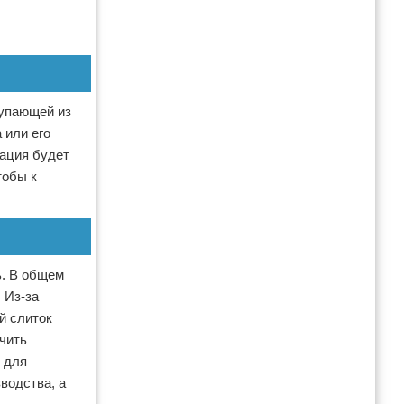
тупающей из
 или его
зация будет
тобы к
ь. В общем
 Из-за
й слиток
чить
 для
водства, а