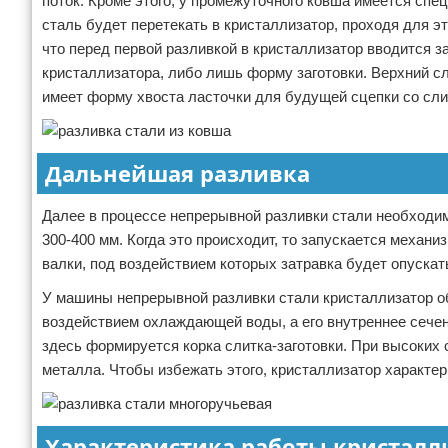
поток. Кроме этого, у промежуточного ковша имеется сп
сталь будет перетекать в кристаллизатор, проходя для эт
что перед первой разливкой в кристаллизатор вводится з
кристаллизатора, либо лишь форму заготовки. Верхний сл
имеет форму хвоста ласточки для будущей сцепки со сли
Дальнейшая разливка
Далее в процессе непрерывной разливки стали необходим
300-400 мм. Когда это происходит, то запускается механ
валки, под воздействием которых затравка будет опускат
У машины непрерывной разливки стали кристаллизатор о
воздействием охлаждающей воды, а его внутреннее сечен
здесь формируется корка слитка-заготовки. При высоких 
металла. Чтобы избежать этого, кристаллизатор характе
Характеристика работы кристалл