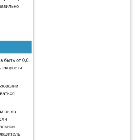
равильно
а быть от 0,6
ь скорости
ьзовании
иваться
ем было
сли
мальной
оказатель,