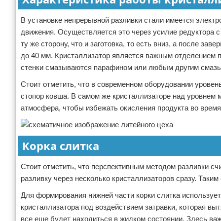
В установке непрерывной разливки стали имеется электр
движения. Осуществляется это через усилие редуктора с
ту же сторону, что и заготовка, то есть вниз, а после за
до 40 мм. Кристаллизатор является важным отделением п
стенки смазываются парафином или любым другим смаз
Стоит отметить, что в современном оборудовании уровен
стопор ковша. В самом же кристаллизаторе над уровнем 
атмосфера, чтобы избежать окисления продукта во время
Корка слитка
Стоит отметить, что перспективным методом разливки сч
разливку через несколько кристаллизаторов сразу. Таким
Для формирования нижней части корки слитка использует
кристаллизатора под воздействием затравки, которая выт
все еще будет находиться в жидком состоянии. Здесь важ