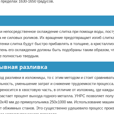
 пределах 1630-1650 градусов.
 и непосредственное охлаждение слитка при помощи воды, пос
а не силовых роликов. Их вращение предотвращает изгиб слитка
стенки слитка будут быстро прибавлять в толщине, а кристалли
епень его охлаждения должны быть подобраны таким образом, ч
же полностью твердым.
ывная разливка
од разливки в изложницы, то с этим методом и стоит сравниват
ьность, уменьшение затрат и снижение трудоемкости процесса.
еносится в хвостовую часть, в отличие от изложниц, где кажды
зрастает процент выхода годного металла. УНРС позволяет полу
40х40 мм до прямоугольника 250х1000 мм. Использование машин
от обжимных станов. Это существенно удешевило процесс произ