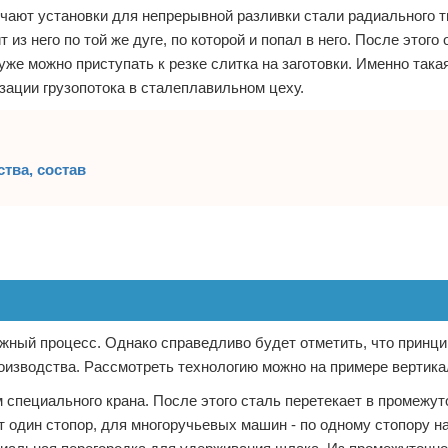
ают установки для непрерывной разливки стали радиального т
из него по той же дуге, по которой и попал в него. После этого 
е можно приступать к резке слитка на заготовки. Именно така
зации грузопотока в сталеплавильном цеху.
тва, состав
ожный процесс. Однако справедливо будет отметить, что принци
оизводства. Рассмотреть технологию можно на примере вертик
 специального крана. После этого сталь перетекает в промежут
 один стопор, для многоручьевых машин - по одному стопору н