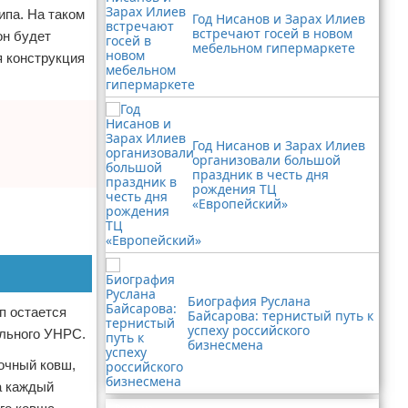
ипа. На таком
Год Нисанов и Зарах Илиев
встречают госей в новом
он будет
мебельном гипермаркете
я конструкция
Год Нисанов и Зарах Илиев
организовали большой
праздник в честь дня
рождения ТЦ
«Европейский»
Биография Руслана
п остается
Байсарова: тернистый путь к
успеху российского
ального УНРС.
бизнесмена
очный ковш,
а каждый