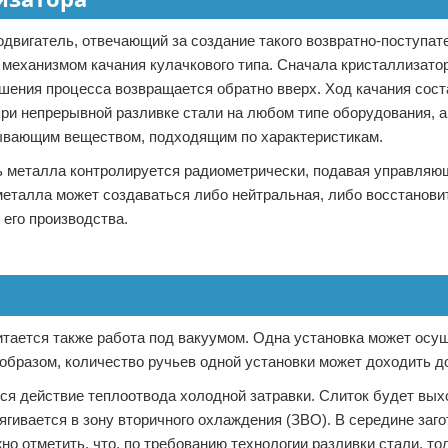
одвигатель, отвечающий за создание такого возвратно-поступат
 механизмом качания кулачкового типа. Сначала кристаллизато
вершения процесса возвращается обратно вверх. Ход качания сост
ри непрерывной разливке стали на любом типе оборудования, а
ывающим веществом, подходящим по характеристикам.
ь металла контролируется радиометрически, подавая управляю
металла может создаваться либо нейтральная, либо восстанови
 его производства.
итается также работа под вакуумом. Одна установка может осу
 образом, количество ручьев одной установки может доходить д
ся действие теплоотвода холодной затравки. Слиток будет вых
ягивается в зону вторичного охлаждения (ЗВО). В середине заго
но отметить, что, по требованию технологии разливки стали, то