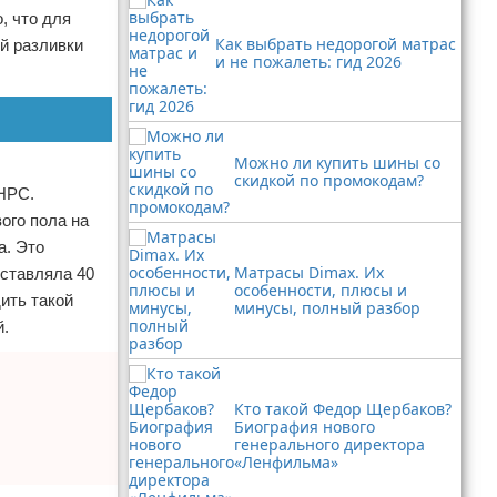
, что для
Как выбрать недорогой матрас
й разливки
и не пожалеть: гид 2026
Можно ли купить шины со
скидкой по промокодам?
УНРС.
ого пола на
а. Это
Матрасы Dimax. Их
оставляла 40
особенности, плюсы и
ить такой
минусы, полный разбор
й.
Кто такой Федор Щербаков?
Биография нового
генерального директора
«Ленфильма»