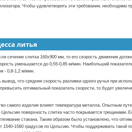
ллизатора. Чтобы удовлетворить эти требования, необходимо п
есса литья
и сечение слитка 160х900 мм, то его скорость движения должн
скорость уменьшается до 0,55-0,85 м/мин. Наибольший показател
 - 0,8-1,2 м/мин.
вывод, что средняя скорость разливки одного ручья при испол
и превысить оптимальный показатель скорости, то будет увелич
ество самого изделия влияет температура металла. Опытным пут
по Цельсию поверхность слитка часто покрывается трещинами. Е
атягивание стакана. Таким образом было установлено, что опти
т 1540-1560 градусов по Цельсию. Чтобы поддерживать такой п