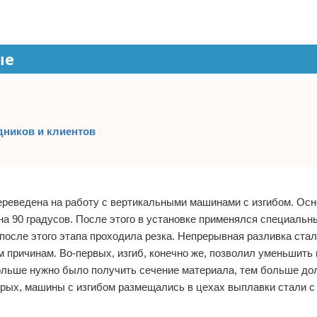
ые
дников и клиентов
ереведена на работу с вертикальными машинами с изгибом. Ос
 на 90 градусов. После этого в установке применялся специальн
после этого этапа проходила резка. Непрерывная разливка стал
причинам. Во-первых, изгиб, конечно же, позволил уменьшить 
больше нужно было получить сечение материала, тем больше д
торых, машины с изгибом размещались в цехах выплавки стали с