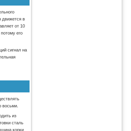
ельного
р движется в
авляет от 10
 потому его
щий сигнал на
тельная
ществлять
о восьми.
одить из
товки сталь
лщина корки