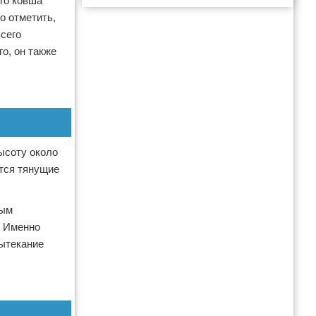
го ковша
Реклама
о отметить,
всего
о, он также
ысоту около
ются тянущие
ным
. Именно
вытекание