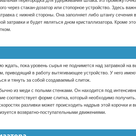
ециальная перегородка для удерживания шлака. Из промежуточно
ого через стакан-дозатор или стопорное устройство. Здесь важн
атравка с нижней стороны. Она заполняет либо штангу сечения 
ой затравки и будет являться дном кристаллизатора. Кроме этог
тком.
о ждать, пока уровень сырья не поднимется над затравкой на в
изм, приводящий в работу вытягивающее устройство. У него име
ься и тянуть за собой создаваемый слиток.
бычно из меди с полыми стенками. Он находится под интенсив
ие соответствует форме слитка, который необходимо получить
скоростях разливки может происходить надрыв этой корочки и 
ризуется возвратно-поступательными движениями.
изатора