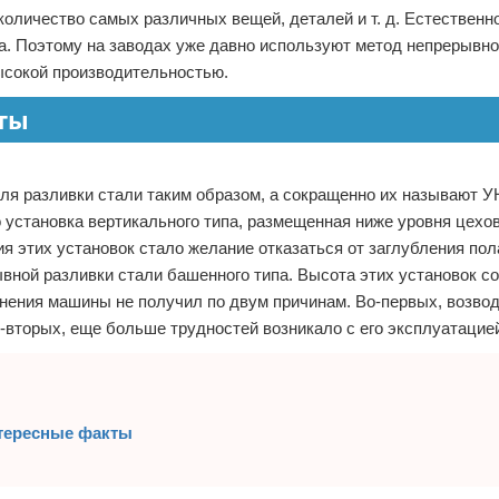
количество самых различных вещей, деталей и т. д. Естественно
а. Поэтому на заводах уже давно используют метод непрерывно
ысокой производительностью.
ты
для разливки стали таким образом, а сокращенно их называют 
 установка вертикального типа, размещенная ниже уровня цехов
я этих установок стало желание отказаться от заглубления пол
вной разливки стали башенного типа. Высота этих установок с
лнения машины не получил по двум причинам. Во-первых, возвод
о-вторых, еще больше трудностей возникало с его эксплуатацие
тересные факты