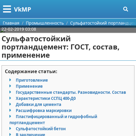
Меню
X
VkMP
Главная
Главная
Промышленность
Сульфатостойкий портландцеме
22-02-2019 03:08
Категории
Сульфатостойкий
портландцемент: ГОСТ, состав,
Поиск
Сельское хозяйство
применение
О проекте
Разное
Содержание статьи:
Контакты
Идеи бизнеса
Приготовление
Применение
Сотрудничество
Для руководителя
Государственные стандарты. Разновидности. Состав
Характеристики ССПЦ 400-Д0
Размещение рекламы
Промышленность
Добавки для цемента
Расшифровка маркировки
Для правообладателей
Международный бизнес
Пластифицированный и гидрофобный
портландцемент
Сульфатостойкий бетон
Условия предоставления информации
Продажи
В заключение