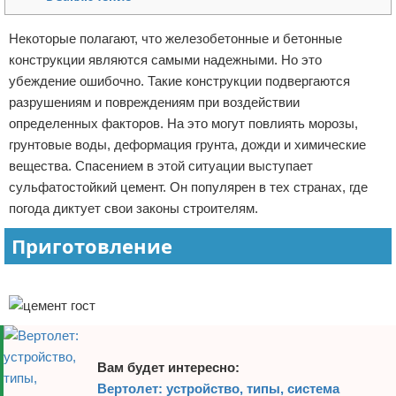
Отказ от ответственности
Начало бизнеса
Некоторые полагают, что железобетонные и бетонные
конструкции являются самыми надежными. Но это
Обзоры услуг
убеждение ошибочно. Такие конструкции подвергаются
Самосовершенствование
разрушениям и повреждениям при воздействии
определенных факторов. На это могут повлиять морозы,
Деловое общение
грунтовые воды, деформация грунта, дожди и химические
вещества. Спасением в этой ситуации выступает
Менеджмент
сульфатостойкий цемент. Он популярен в тех странах, где
погода диктует свои законы строителям.
Приготовление
Реклама
Вам будет интересно:
Вертолет: устройство, типы, система