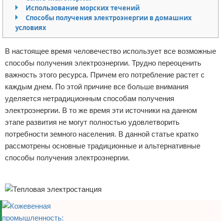
Использование морских течений
Отказ от ответственности
Начало бизнеса
Способы получения электроэнергии в домашних
условиях
Обзоры услуг
В настоящее время человечество использует все возможные
Самосовершенствование
способы получения электроэнергии. Трудно переоценить
важность этого ресурса. Причем его потребление растет с
Деловое общение
каждым днем. По этой причине все больше внимания
уделяется нетрадиционным способам получения
Менеджмент
электроэнергии. В то же время эти источники на данном
этапе развития не могут полностью удовлетворить
потребности земного населения. В данной статье кратко
рассмотрены основные традиционные и альтернативные
способы получения электроэнергии.
Реклама