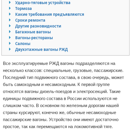
Ударно-тяговые устройства
Отказ от ответственности
Начало бизнеса
Тормоза
Какие требования предъявляются
Сроки ремонта
Обзоры услуг
Другие разновидности
Багажные вагоны
Самосовершенствование
Вагоны-рестораны
Салоны
Деловое общение
Двухэтажные вагоны РЖД
Менеджмент
Все эксплуатируемые РЖД вагоны подразделяются на
несколько классов: специальные, грузовые, пассажирские.
Последний тип подвижного состава, в свою очередь, может
быть самоходным и несамоходным. К первой группе
относятся вагоны дизель-поездов и электросекций. Такие
единицы подвижного состава в России используются не
слишком часто. В основном по железным дорогам нашей
страны курсируют, конечно же, обычные несамоходные
пассажирские вагоны. Устройство они имеют достаточно
простое, так как перемещаются на локомотивной тяге.