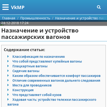
Меню
X
VkMP
Главная
Главная
Промышленность
Назначение и устройство пасс
24-12-2018 17:24
Категории
Назначение и устройство
пассажирских вагонов
Поиск
Сельское хозяйство
О проекте
Разное
Содержание статьи:
Классификация по назначению
Контакты
Идеи бизнеса
Что собой представляют купейные вагоны
Плацкартные вагоны
Сотрудничество
Для руководителя
Сидячие вагоны
Каким образом обеспечивается комфорт пассажиров
Размещение рекламы
Промышленность
Отличие современных вагонов дальнего следования
Места для проводников
Конструкция
Для правообладателей
Международный бизнес
Что представляет собой кузов
Ходовая часть: устройство тележки пассажирского
Условия предоставления информации
Продажи
вагона