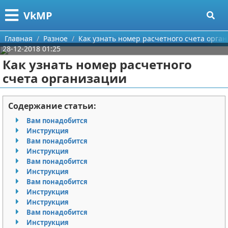
Меню
X
VkMP
Главная
Главная
Разное
Как узнать номер расчетного счета орга
28-12-2018 01:25
Категории
Как узнать номер расчетного
счета организации
Поиск
Сельское хозяйство
О проекте
Разное
Содержание статьи:
Вам понадобится
Контакты
Идеи бизнеса
Инструкция
Вам понадобится
Сотрудничество
Для руководителя
Инструкция
Вам понадобится
Размещение рекламы
Промышленность
Инструкция
Вам понадобится
Инструкция
Для правообладателей
Международный бизнес
Инструкция
Вам понадобится
Условия предоставления информации
Продажи
Инструкция