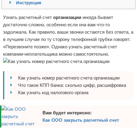
Инструкция
Отказ от ответственности
Начало бизнеса
Узнать расчетный счет
организации
иногда бывает
Обзоры услуг
достаточно сложно, особенно если она вам что-то
задолжала. Как правило, ваши звонки остаются без ответа, а
Самосовершенствование
в лучшем случае по ту сторону телефонной трубки говорят:
«Перезвоните позже». Однако узнать расчетный счет
Деловое общение
компании-неплательщика можно самостоятельно.
Менеджмент
Как узнать номер расчетного счета организации
Что такое КПП банка: сколько цифр, расшифровка
Как узнать код налогового органа
Вам будет интересно:
Как ООО закрыть расчетный счет
Реклама