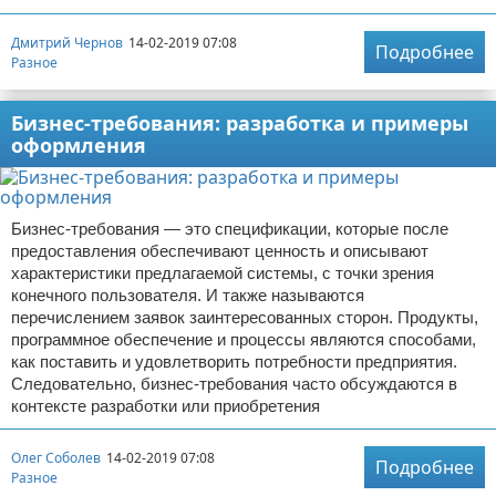
Отказ от ответственности
Начало бизнеса
Дмитрий Чернов
14-02-2019 07:08
Подробнее
Разное
Обзоры услуг
Бизнес-требования: разработка и примеры
Самосовершенствование
оформления
Деловое общение
Менеджмент
Бизнес-требования — это спецификации, которые после
предоставления обеспечивают ценность и описывают
характеристики предлагаемой системы, с точки зрения
конечного пользователя. И также называются
перечислением заявок заинтересованных сторон. Продукты,
программное обеспечение и процессы являются способами,
как поставить и удовлетворить потребности предприятия.
Следовательно, бизнес-требования часто обсуждаются в
контексте разработки или приобретения
Олег Соболев
14-02-2019 07:08
Подробнее
Разное