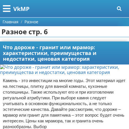
Меню
X
VkMP
Главная
Главная
Разное
Разное стр. 6
Категории
Поиск
Сельское хозяйство
Что дороже - гранит или мрамор:
характеристики, преимущества и
недостатки, ценовая категория
О проекте
Разное
Контакты
Идеи бизнеса
Камень - это инвестиции на многие годы. Этот материал идет
Сотрудничество
Для руководителя
на лестницы, плитку для ванной комнаты, кухонные
столешницы. Также используют его и при изготовлении
Размещение рекламы
Промышленность
ритуальной атрибутики. При выборе камня следует
учитывать в основном функциональность, а не только
эстетические качества. Давайте рассмотрим, что дороже –
Для правообладателей
Международный бизнес
мрамор или гранит для памятника – этот вопрос будет очень
интересен. Цены как мрамора, так и гранита очень
Условия предоставления информации
Продажи
разнообразны. Выбор