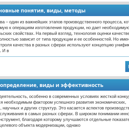
новные понятия, виды, методы
ва – один из важнейших этапов производственного процесса, ко
ямую к операциям изготовления продукции, но дает необходим
льских свойствах. На первый взгляд, технология оценки качест
олностью зависит от типа продукции и ее особенностей. Но име
нтроля качества в разных сферах используют концепцию унифи
. И в
, определение, виды и эффективность
деятельность, особенно в современных условиях жесткой конку
ся необходимым фактором успешного развития экономических,
, научных и других структур. Это касается аспектов производст
бслуживания в самых разных сферах. В широком понимании инн
инструмент, благодаря которому улучшаются отдельные показат
целевого объекта модернизации, однако