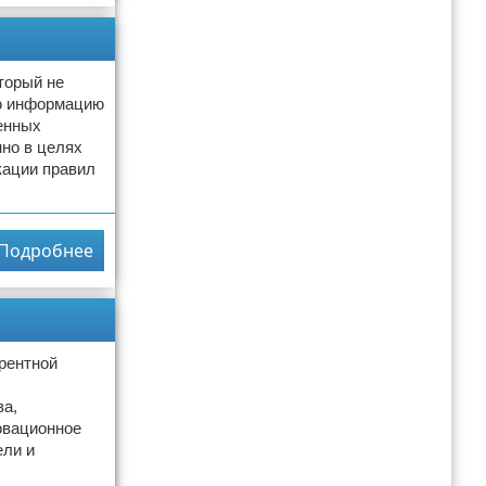
торый не
ую информацию
венных
нно в целях
кации правил
Подробнее
рентной
ва,
овационное
ели и