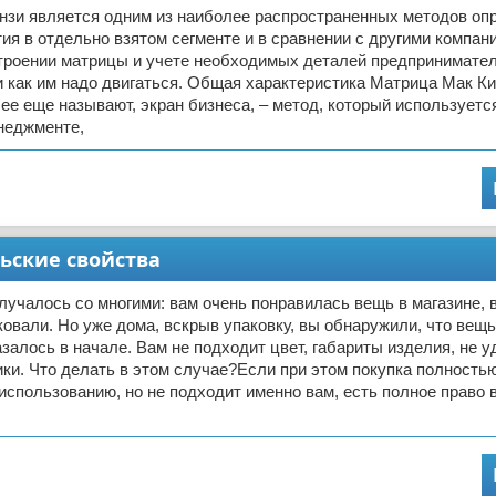
нзи является одним из наиболее распространенных методов оп
ия в отдельно взятом сегменте и в сравнении с другими компан
троении матрицы и учете необходимых деталей предпринимател
и как им надо двигаться. Общая характеристика Матрица Мак Ки
ак ее еще называют, экран бизнеса, – метод, который используетс
неджменте,
ьские свойства
лучалось со многими: вам очень понравилась вещь в магазине, 
аковали. Но уже дома, вскрыв упаковку, вы обнаружили, что вещь
азалось в начале. Вам не подходит цвет, габариты изделия, не 
ики. Что делать в этом случае?Если при этом покупка полность
 использованию, но не подходит именно вам, есть полное право 