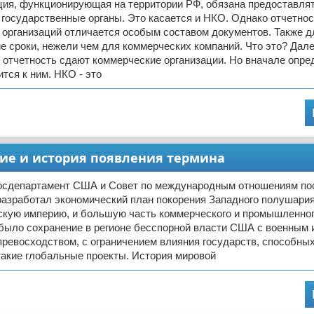
ция, функционирующая на территории РФ, обязана предоставлят
государственные органы. Это касается и НКО. Однако отчетнос
организаций отличается особым составом документов. Также д
е сроки, нежели чем для коммерческих компаний. Что это? Дал
 отчетность сдают коммерческие организации. Но вначале опре
ится к ним. НКО - это
ние и история появления термина
. Госдепартамент США и Совет по международным отношениям по
разработал экономический план покорения Западного полушария
кую империю, и большую часть коммерческого и промышленног
было сохранение в регионе бесспорной власти США с военным 
ревосходством, с ограничением влияния государств, способны
такие глобальные проекты. История мировой