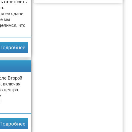
Реклама
ь отчетность
ть
ля ее сдачи
ее мы
делимся, что
Подробнее
сле Второй
, включая
о центра
и
х
Подробнее