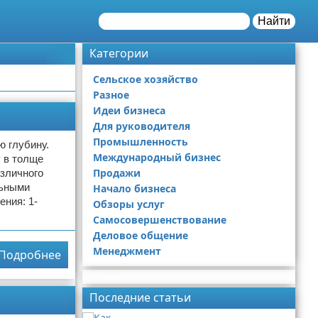
Найти
Категории
Сельское хозяйство
Разное
Идеи бизнеса
Для руководителя
Промышленность
ю глубину.
Международный бизнес
у в толще
Продажи
азличного
льными
Начало бизнеса
ния: 1-
Обзоры услуг
Самосовершенствование
Деловое общение
Менеджмент
Подробнее
Реклама
Последние статьи