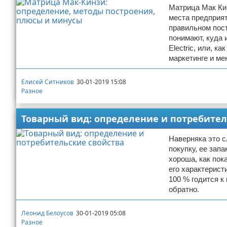
Матрица Мак Ки
Отказ от ответственности
Начало бизнеса
места предприят
правильном пос
Обзоры услуг
понимают, куда 
Electric, или, к
Самосовершенствование
маркетинге и ме
Деловое общение
Елисей Ситников
30-01-2019 15:08
Разное
Менеджмент
Товарный вид: определение и потребител
Наверняка это с
покупку, ее зап
хороша, как пок
его характерист
100 % годится к
обратно.
Леонид Белоусов
30-01-2019 05:08
Разное