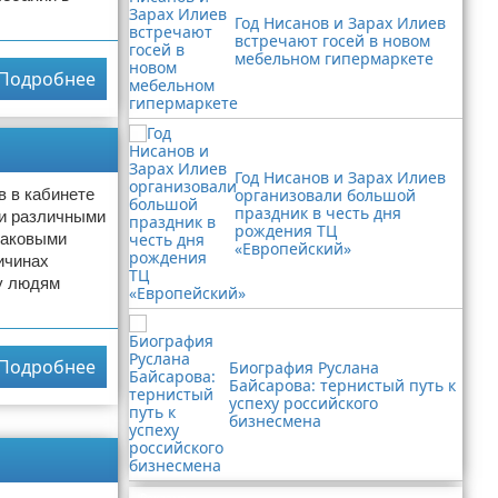
Год Нисанов и Зарах Илиев
встречают госей в новом
мебельном гипермаркете
Подробнее
Год Нисанов и Зарах Илиев
в в кабинете
организовали большой
праздник в честь дня
и различными
рождения ТЦ
раковыми
«Европейский»
ичинах
му людям
Подробнее
Биография Руслана
Байсарова: тернистый путь к
успеху российского
бизнесмена