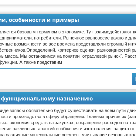
ии, особенности и примеры
вляется базовым термином в экономике. Тут взаимодействуют к
редприниматели, потребители. Рыночное равновесие важно и дл
ночные возможности во все времена представляли огромный инт
бственников.Определений, критериев оценки, разновидностей р
ь масса. Мы остановимся на понятии "отраслевой рынок". Расс
функции. А также представим
по функциональному назначению
виде запасы обязательно будут существовать на всем пути дви
ласти производства в сферу обращения. Главных причин их (зап
ько: экономия средств на закупках, сокращение расходов на тр
чение различных гарантий снабжения и изготовления, защита от
 на различные материальные ресурсы, учитывание сезонных ко