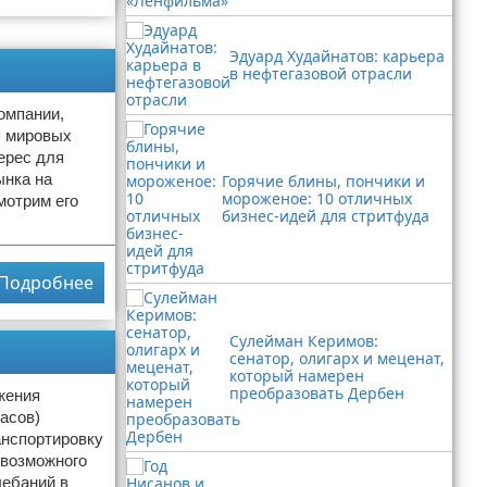
Эдуард Худайнатов: карьера
в нефтегазовой отрасли
омпании,
я мировых
ерес для
ынка на
Горячие блины, пончики и
мороженое: 10 отличных
мотрим его
бизнес-идей для стритфуда
Подробнее
Сулейман Керимов:
сенатор, олигарх и меценат,
который намерен
преобразовать Дербен
жения
асов)
анспортировку
 возможного
лебаний в