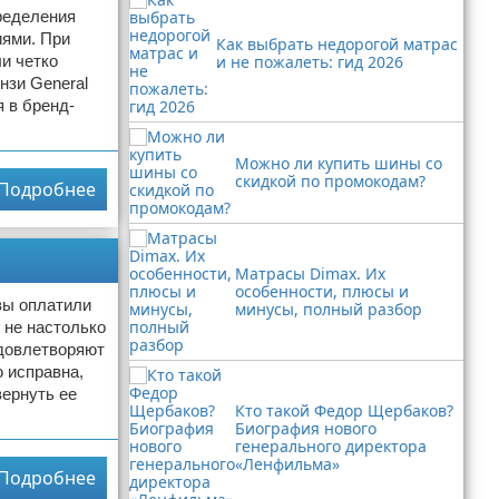
ределения
иями. При
Как выбрать недорогой матрас
и четко
и не пожалеть: гид 2026
нзи General
я в бренд-
Можно ли купить шины со
скидкой по промокодам?
Подробнее
Матрасы Dimax. Их
особенности, плюсы и
вы оплатили
минусы, полный разбор
 не настолько
удовлетворяют
ю исправна,
вернуть ее
Кто такой Федор Щербаков?
Биография нового
генерального директора
«Ленфильма»
Подробнее