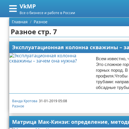
VkMP
Меню
X
Все о бизнесе и работе в России
Главная
Главная
Разное
Разное стр. 7
Категории
Поиск
Сельское хозяйство
Эксплуатационная колонна скважины – з
О проекте
Разное
Всем известно, 
Это сложное гор
горных пород. В
Контакты
Идеи бизнеса
профиля.Чтобы 
трубами: направ
Сотрудничество
Для руководителя
обсадные трубы,
Размещение рекламы
Промышленность
Ванда Кротова
31-01-2019 05:08
Разное
Для правообладателей
Международный бизнес
Матрица Мак-Кинзи: определение, метод
Условия предоставления информации
Продажи